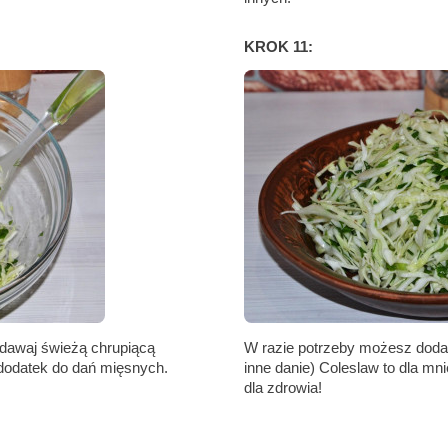
KROK 11:
odawaj świeżą chrupiącą
W razie potrzeby możesz dodać 
o dodatek do dań mięsnych.
inne danie) Coleslaw to dla mn
dla zdrowia!