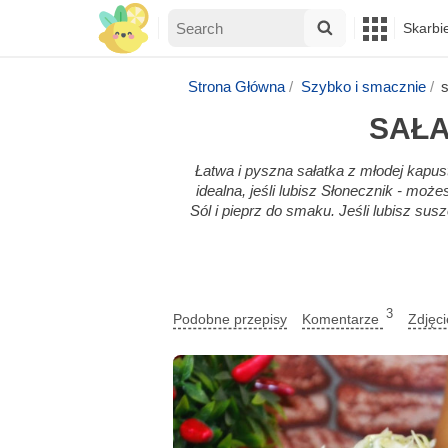
Skarbi
Strona Główna
Szybko i smacznie
s
SAŁA
Łatwa i pyszna sałatka z młodej kapust
idealna, jeśli lubisz Słonecznik - moż
Sól i pieprz do smaku. Jeśli lubisz su
3
Podobne przepisy
Komentarze
Zdjęc