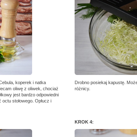
Cebula, koperek i natka
Drobno posiekaj kapustę. Może
ecam oliwę z oliwek, chociaż
różnicy.
kowy jest bardzo odpowiedni
yć octu stołowego. Opłucz i
KROK 4: