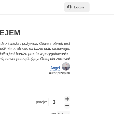
Login
LEJEM
rdzo świeża i pożywna. Oliwa z oliwek jest
eśli nie, zrób sos na bazie octu stołowego.
łatka jest bardzo prosta w przygotowaniu -
nią nawet początkujący. Gotuj dla zdrowia!
Angel
autor przepisu
i
porcje: