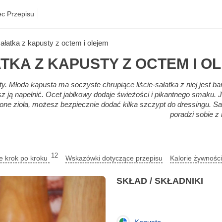
ec Przepisu
ałatka z kapusty z octem i olejem
TKA Z KAPUSTY Z OCTEM I O
y. Młoda kapusta ma soczyste chrupiące liście-sałatka z niej jest ba
esz ją napełnić. Ocet jabłkowy dodaje świeżości i pikantnego smaku. J
szone zioła, możesz bezpiecznie dodać kilka szczypt do dressingu. Sa
poradzi sobie z 
12
ie krok po kroku
Wskazówki dotyczące przepisu
Kalorie żywnośc
SKŁAD / SKŁADNIKI