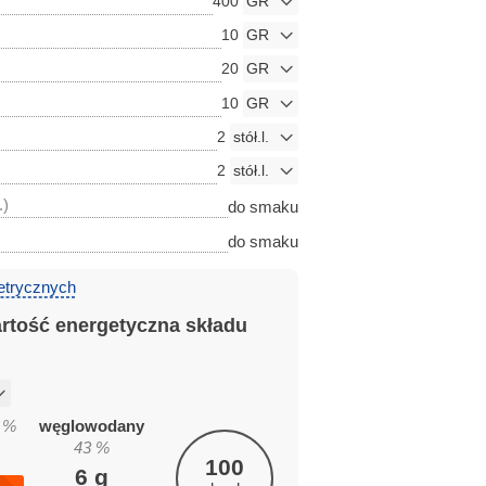
400
10
20
10
2
2
.)
do smaku
do smaku
etrycznych
artość energetyczna składu
%
węglowodany
43
%
100
6
g