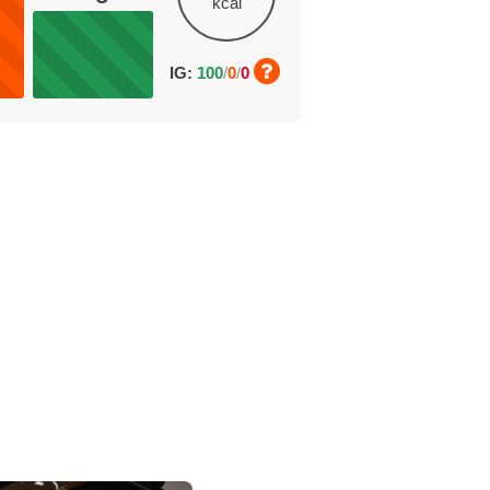
kcal
IG:
100
/
0
/
0