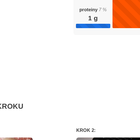
proteiny
7
%
1
g
KROKU
KROK 2: