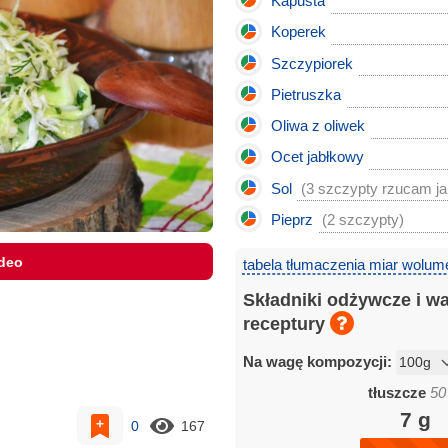
Kapusta
Koperek
Szczypiorek
Pietruszka
Oliwa z oliwek
Ocet jabłkowy
Sol
(3 szczypty rzucam ja
Pieprz
(2 szczypty)
ideo
tabela tłumaczenia miar wolum
Składniki odżywcze i w
receptury
Na wagę kompozycji:
tłuszcze
50
7
g
0
167