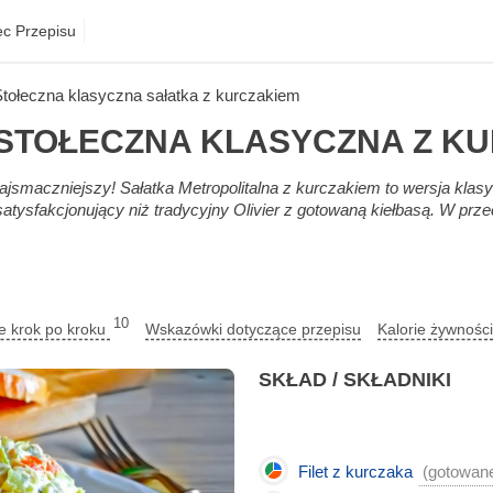
ec Przepisu
Stołeczna klasyczna sałatka z kurczakiem
STOŁECZNA KLASYCZNA Z K
ajsmaczniejszy! Sałatka Metropolitalna z kurczakiem to wersja klasy
j satysfakcjonujący niż tradycyjny Olivier z gotowaną kiełbasą. W p
10
ie krok po kroku
Wskazówki dotyczące przepisu
Kalorie żywnośc
SKŁAD / SKŁADNIKI
Filet z kurczaka
(gotowan