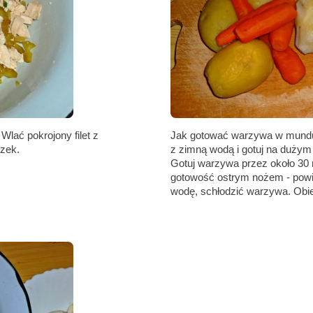
Wlać pokrojony filet z
Jak gotować warzywa w mund
szek.
z zimną wodą i gotuj na dużym
Gotuj warzywa przez około 30
gotowość ostrym nożem - powin
wodę, schłodzić warzywa. Obi