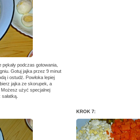
ie pękały podczas gotowania,
niu. Gotuj jajka przez 9 minut
dą i ostudź. Powłoka lepiej
bierz jajka ze skorupek, a
. Możesz użyć specjalnej
 sałatką.
KROK 7: