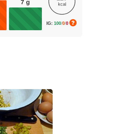
7
g
kcal
IG:
100
/
0
/
0