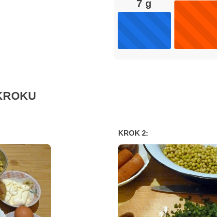
7
g
KROKU
KROK 2: