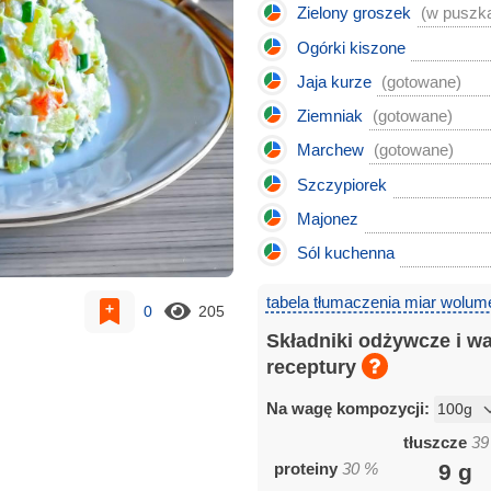
Zielony groszek
(w puszk
Ogórki kiszone
Jaja kurze
(gotowane)
Ziemniak
(gotowane)
Marchew
(gotowane)
Szczypiorek
Majonez
Sól kuchenna
tabela tłumaczenia miar wolum
0
205
Składniki odżywcze i w
receptury
Na wagę kompozycji:
tłuszcze
39
proteiny
30
%
9
g