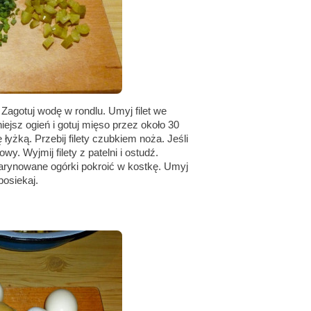
 Zagotuj wodę w rondlu. Umyj filet we
iejsz ogień i gotuj mięso przez około 30
łyżką. Przebij filety czubkiem noża. Jeśli
wy. Wyjmij filety z patelni i ostudź.
marynowane ogórki pokroić w kostkę. Umyj
posiekaj.