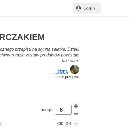
Login
URCZAKIEM
cznego przepisu na słynną sałatkę. Dzięki
rzeciwnym razie zestaw produktów pozostaje
taki sam.
Helena
autor przepisu
i
porcje:
e)
300