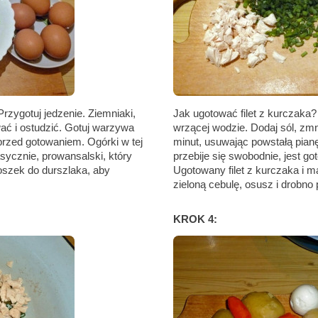
rzygotuj jedzenie. Ziemniaki,
Jak ugotować filet z kurczaka?
ać i ostudzić. Gotuj warzywa
wrzącej wodzie. Dodaj sól, zmn
przed gotowaniem. Ogórki w tej
minut, usuwając powstałą pianę 
sycznie, prowansalski, który
przebije się swobodnie, jest goto
szek do durszlaka, aby
Ugotowany filet z kurczaka i 
zieloną cebulę, osusz i drobno 
KROK 4: