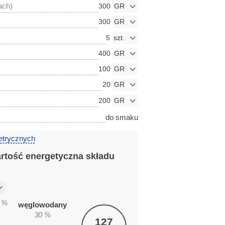
ach)
300
300
5
400
100
20
200
do smaku
etrycznych
artość energetyczna składu
%
węglowodany
30
%
127