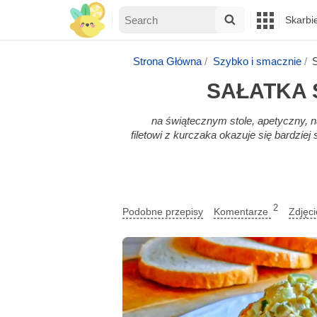
Skarbi
Strona Główna
Szybko i smacznie
SAŁATKA 
na świątecznym stole, apetyczny, n
filetowi z kurczaka okazuje się bardzie
2
Podobne przepisy
Komentarze
Zdjęc