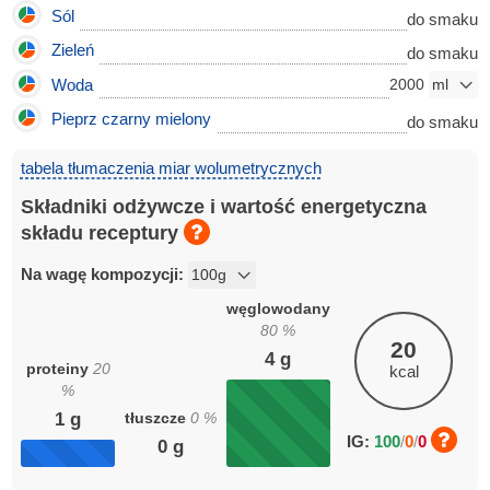
Sól
do smaku
Zieleń
do smaku
Woda
2000
Pieprz czarny mielony
do smaku
tabela tłumaczenia miar wolumetrycznych
Składniki odżywcze i wartość energetyczna
składu receptury
Na wagę kompozycji:
węglowodany
80
%
20
4
g
proteiny
20
kcal
%
tłuszcze
0
%
1
g
IG:
100
/
0
/
0
0
g