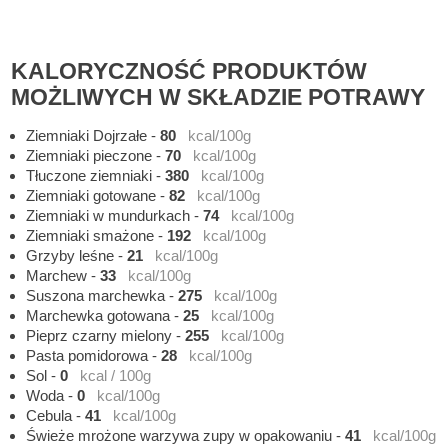
KALORYCZNOŚĆ PRODUKTÓW
MOŻLIWYCH W SKŁADZIE POTRAWY
Ziemniaki Dojrzałe
-
80
kcal/100g
Ziemniaki pieczone
-
70
kcal/100g
Tłuczone ziemniaki
-
380
kcal/100g
Ziemniaki gotowane
-
82
kcal/100g
Ziemniaki w mundurkach
-
74
kcal/100g
Ziemniaki smażone
-
192
kcal/100g
Grzyby leśne
-
21
kcal/100g
Marchew
-
33
kcal/100g
Suszona marchewka
-
275
kcal/100g
Marchewka gotowana
-
25
kcal/100g
Pieprz czarny mielony
-
255
kcal/100g
Pasta pomidorowa
-
28
kcal/100g
Sol
-
0
kcal / 100g
Woda
-
0
kcal/100g
Cebula
-
41
kcal/100g
Świeże mrożone warzywa zupy w opakowaniu
-
41
kcal/100g