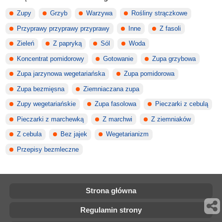
Zupy
Grzyb
Warzywa
Rośliny strączkowe
Przyprawy przyprawy przyprawy
Inne
Z fasoli
Zieleń
Z papryką
Sól
Woda
Koncentrat pomidorowy
Gotowanie
Zupa grzybowa
Zupa jarzynowa wegetariańska
Zupa pomidorowa
Zupa bezmięsna
Ziemniaczana zupa
Zupy wegetariańskie
Zupa fasolowa
Pieczarki z cebulą
Pieczarki z marchewką
Z marchwi
Z ziemniaków
Z cebula
Bez jajek
Wegetarianizm
Przepisy bezmleczne
Strona główna
Regulamin strony