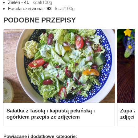
Zieleń
-
41
kcal/100g
Fasola czerwona
-
93
kcal/100g
PODOBNE PRZEPISY
Sałatka z fasolą i kapustą pekińską i
Zupa z
ogórkiem przepis ze zdjęciem
zdjęci
Powiązane i dodatkowe kategorie: