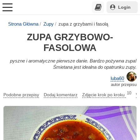
Login
Strona Główna
Zupy
zupa z grzybami i fasolą
ZUPA GRZYBOWO-
FASOLOWA
pyszne i aromatyczne pierwsze danie. Bardzo pożywna zupa!
Śmietana jest idealna do opatrunku zupy.
luba60
autor przepisu
10
Podobne przepisy
Dodaj komentarz
Zdjęcie krok po kroku
W