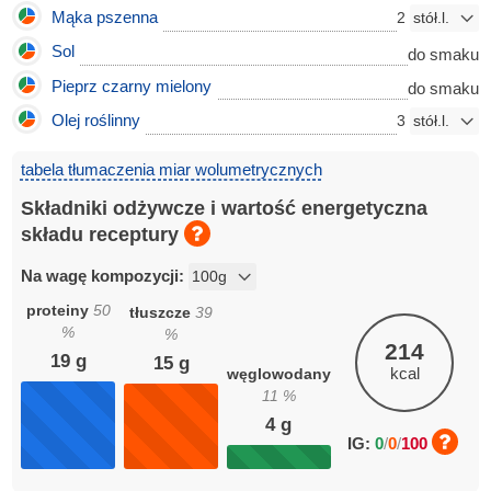
Mąka pszenna
2
Sol
do smaku
Pieprz czarny mielony
do smaku
Olej roślinny
3
tabela tłumaczenia miar wolumetrycznych
Składniki odżywcze i wartość energetyczna
składu receptury
Na wagę kompozycji:
proteiny
50
tłuszcze
39
%
%
214
19
g
15
g
kcal
węglowodany
11
%
4
g
IG:
0
/
0
/
100