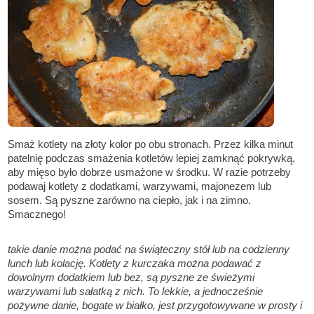
Smaż kotlety na złoty kolor po obu stronach. Przez kilka minut
patelnię podczas smażenia kotletów lepiej zamknąć pokrywką,
aby mięso było dobrze usmażone w środku. W razie potrzeby
podawaj kotlety z dodatkami, warzywami, majonezem lub
sosem. Są pyszne zarówno na ciepło, jak i na zimno.
Smacznego!
takie danie można podać na świąteczny stół lub na codzienny
lunch lub kolację. Kotlety z kurczaka można podawać z
dowolnym dodatkiem lub bez, są pyszne ze świeżymi
warzywami lub sałatką z nich. To lekkie, a jednocześnie
pożywne danie, bogate w białko, jest przygotowywane w prosty i