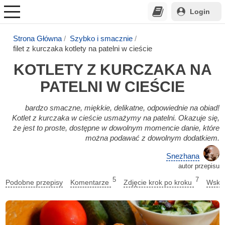
Login
Strona Główna
Szybko i smacznie
filet z kurczaka kotlety na patelni w cieście
KOTLETY Z KURCZAKA NA
PATELNI W CIEŚCIE
bardzo smaczne, miękkie, delikatne, odpowiednie na obiad!
Kotlet z kurczaka w cieście usmażymy na patelni. Okazuje się,
że jest to proste, dostępne w dowolnym momencie danie, które
można podawać z dowolnym dodatkiem.
Snezhana
autor przepisu
5
7
Podobne przepisy
Komentarze
Zdjęcie krok po kroku
Wskaz