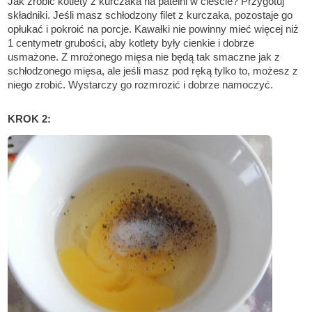
Jak zrobić kotlety z kurczaka na patelni w cieście? Przygotuj
składniki. Jeśli masz schłodzony filet z kurczaka, pozostaje go
opłukać i pokroić na porcje. Kawałki nie powinny mieć więcej niż
1 centymetr grubości, aby kotlety były cienkie i dobrze
usmażone. Z mrożonego mięsa nie będą tak smaczne jak z
schłodzonego mięsa, ale jeśli masz pod ręką tylko to, możesz z
niego zrobić. Wystarczy go rozmrozić i dobrze namoczyć.
KROK 2: