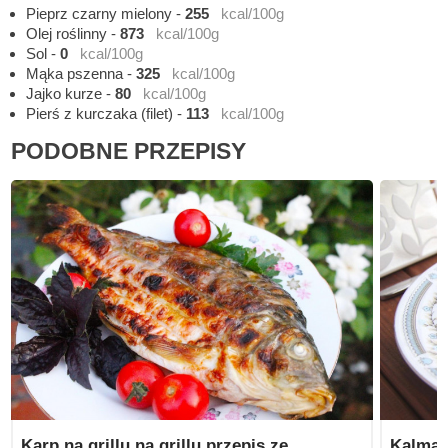
Pieprz czarny mielony
-
255
kcal/100g
Olej roślinny
-
873
kcal/100g
Sol
-
0
kcal/100g
Mąka pszenna
-
325
kcal/100g
Jajko kurze
-
80
kcal/100g
Pierś z kurczaka (filet)
-
113
kcal/100g
PODOBNE PRZEPISY
Karp na grillu na grillu przepis ze
Kalmar