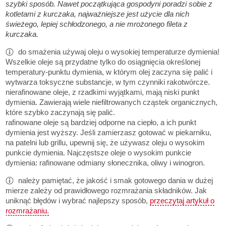
szybki sposób. Nawet początkująca gospodyni poradzi sobie z
kotletami z kurczaka, najważniejsze jest użycie dla nich
świeżego, lepiej schłodzonego, a nie mrożonego fileta z
kurczaka.
do smażenia używaj oleju o wysokiej temperaturze dymienia!
Wszelkie oleje są przydatne tylko do osiągnięcia określonej
temperatury-punktu dymienia, w którym olej zaczyna się palić i
wytwarza toksyczne substancje, w tym czynniki rakotwórcze.
nierafinowane oleje, z rzadkimi wyjątkami, mają niski punkt
dymienia. Zawierają wiele niefiltrowanych cząstek organicznych,
które szybko zaczynają się palić.
rafinowane oleje są bardziej odporne na ciepło, a ich punkt
dymienia jest wyższy. Jeśli zamierzasz gotować w piekarniku,
na patelni lub grillu, upewnij się, że używasz oleju o wysokim
punkcie dymienia. Najczęstsze oleje o wysokim punkcie
dymienia: rafinowane odmiany słonecznika, oliwy i winogron.
należy pamiętać, że jakość i smak gotowego dania w dużej
mierze zależy od prawidłowego rozmrażania składników. Jak
uniknąć błędów i wybrać najlepszy sposób,
przeczytaj artykuł o
rozmrażaniu.