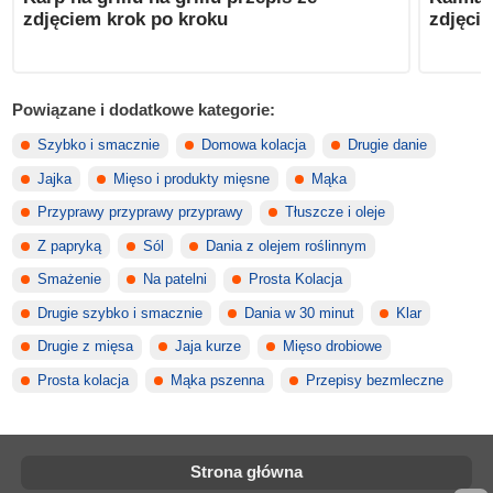
zdjęciem krok po kroku
zdjęci
Powiązane i dodatkowe kategorie:
Szybko i smacznie
Domowa kolacja
Drugie danie
Jajka
Mięso i produkty mięsne
Mąka
Przyprawy przyprawy przyprawy
Tłuszcze i oleje
Z papryką
Sól
Dania z olejem roślinnym
Smażenie
Na patelni
Prosta Kolacja
Drugie szybko i smacznie
Dania w 30 minut
Klar
Drugie z mięsa
Jaja kurze
Mięso drobiowe
Prosta kolacja
Mąka pszenna
Przepisy bezmleczne
Strona główna