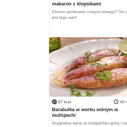
makaron z klopsikami
Chcesz spróbować czegoś nowego? Ten p
jest tego wart!
97 kcal
40 
Barabulka w worku solnym w
multipechi
Oryginalne danie w multipechku-gotuj i cie