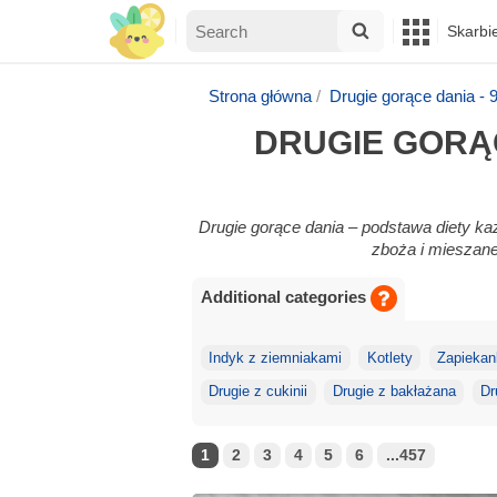
Skarbi
Strona główna
Drugie gorące dania -
DRUGIE GORĄC
Drugie gorące dania – podstawa diety każ
zboża i mieszane,
Additional categories
Indyk z ziemniakami
Kotlety
Zapiekan
Drugie z cukinii
Drugie z bakłażana
Dr
1
2
3
4
5
6
...457