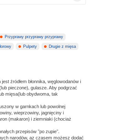
Przyprawy przyprawy przyprawy
dorowy
Pulpety
Drugie z mięsa
n jest źródłem błonnika, węglowodanów i
lub pieczone), gulasze. Aby podgrzać
lub mięsa(lub obydwoma, tak
duszony w garnkach lub powolnej
winy, wieprzowiny, jagnięciny i
ron (makaron) i ziemniaki (chociaż
onałych przepisów "po zupie".
różnych narodów, az czasem możesz dodać