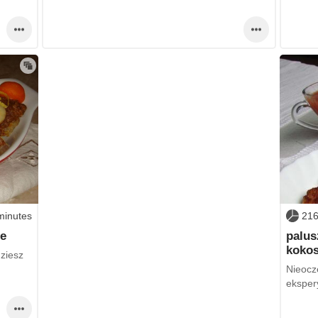
minutes
216
e
palus
koko
ziesz
Nieocz
eksper