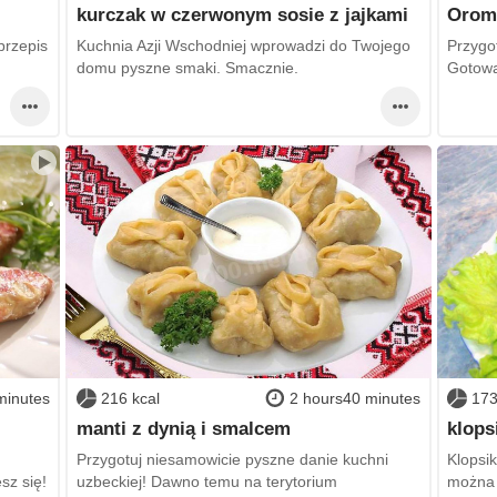
kurczak w czerwonym sosie z jajkami
Oromo
rzepis
Kuchnia Azji Wschodniej wprowadzi do Twojego
Przygot
domu pyszne smaki. Smacznie.
Gotowa
minutes
216 kcal
2 hours40 minutes
173
manti z dynią i smalcem
klops
Przygotuj niesamowicie pyszne danie kuchni
Klopsi
sz się!
uzbeckiej! Dawno temu na terytorium
można 