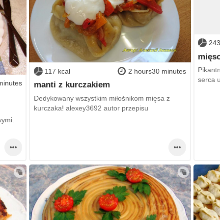
243
mięso
Pikantn
117 kcal
2 hours30 minutes
serca 
minutes
manti z kurczakiem
Dedykowany wszystkim miłośnikom mięsa z
kurczaka! alexey3692 autor przepisu
wymi.