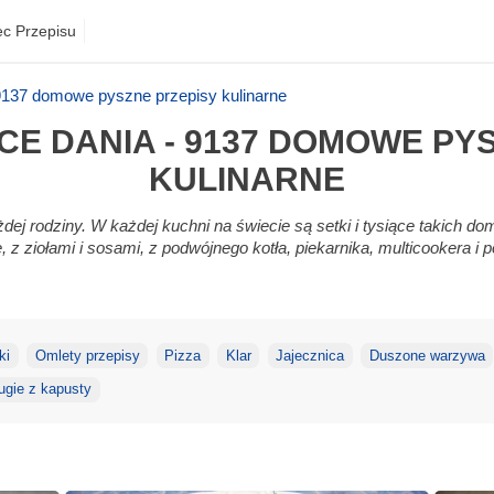
ec Przepisu
 9137 domowe pyszne przepisy kulinarne
E DANIA - 9137 DOMOWE PY
KULINARNE
dej rodziny. W każdej kuchni na świecie są setki i tysiące takich 
 z ziołami i sosami, z podwójnego kotła, piekarnika, multicookera i po
ki
Omlety przepisy
Pizza
Klar
Jajecznica
Duszone warzywa
ugie z kapusty