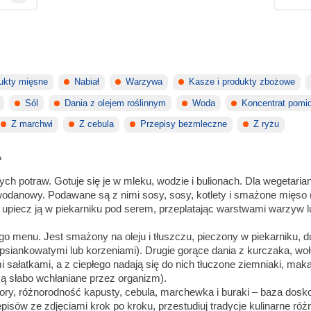
dukty mięsne
Nabiał
Warzywa
Kasze i produkty zbożowe
Sól
Dania z olejem roślinnym
Woda
Koncentrat pomi
Z marchwi
Z cebula
Przepisy bezmleczne
Z ryżu
A
ch potraw. Gotuje się je w mleku, wodzie i bulionach. Dla wegetaria
wodanowy. Podawane są z nimi sosy, sosy, kotlety i smażone mięso (
 upiecz ją w piekarniku pod serem, przeplatając warstwami warzyw 
 menu. Jest smażony na oleju i tłuszczu, pieczony w piekarniku, 
psiankowatymi lub korzeniami). Drugie gorące dania z kurczaka, woło
ałatkami, a z ciepłego nadają się do nich tłuczone ziemniaki, maka
są słabo wchłaniane przez organizm).
idory, różnorodność kapusty, cebula, marchewka i buraki – baza dosk
sów ze zdjęciami krok po kroku, przestudiuj tradycje kulinarne 