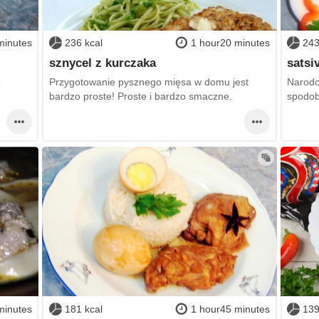
minutes
236 kcal
1 hour20 minutes
243
sznycel z kurczaka
satsi
e
Przygotowanie pysznego mięsa w domu jest
Narodo
bardzo proste! Proste i bardzo smaczne.
spodob
minutes
181 kcal
1 hour45 minutes
139