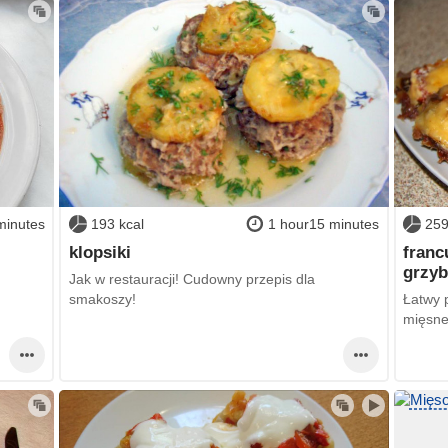
minutes
193 kcal
1 hour15 minutes
259
klopsiki
franc
grzyb
Jak w restauracji! Cudowny przepis dla
smakoszy!
Łatwy 
mięsne