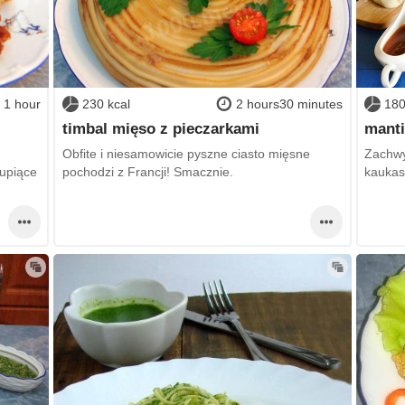
1 hour
230 kcal
2 hours30 minutes
180
timbal mięso z pieczarkami
manti
Obfite i niesamowicie pyszne ciasto mięsne
Zachwy
upiące
pochodzi z Francji! Smacznie.
kaukask