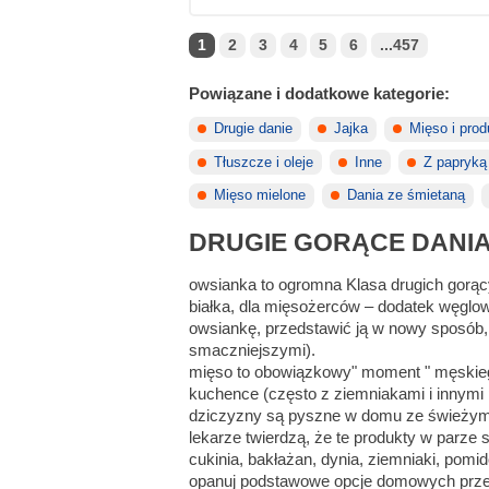
1
2
3
4
5
6
...457
Powiązane i dodatkowe kategorie:
Drugie danie
Jajka
Mięso i pro
Tłuszcze i oleje
Inne
Z papryką
Mięso mielone
Dania ze śmietaną
DRUGIE GORĄCE DANI
owsianka to ogromna Klasa drugich gorący
białka, dla mięsożerców – dodatek węglo
owsiankę, przedstawić ją w nowy sposób,
smaczniejszymi).
mięso to obowiązkowy" moment " męskiego
kuchence (często z ziemniakami i innymi 
dziczyzny są pyszne w domu ze świeżymi s
lekarze twierdzą, że te produkty w parze 
cukinia, bakłażan, dynia, ziemniaki, pom
opanuj podstawowe opcje domowych przepi