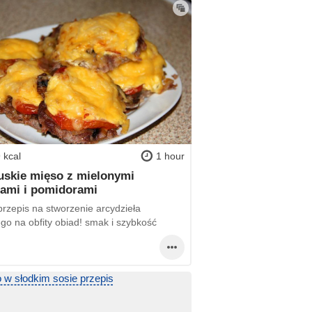
 kcal
1 hour
uskie mięso z mielonymi
ami i pomidorami
przepis na stworzenie arcydzieła
go na obfity obiad! smak i szybkość