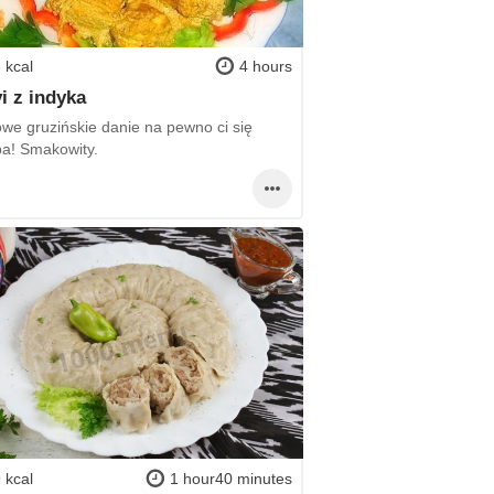
 kcal
4 hours
vi z indyka
we gruzińskie danie na pewno ci się
a! Smakowity.
 kcal
1 hour40 minutes