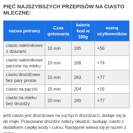
PIĘĆ NAJSZYBSZYCH PRZEPISÓW NA CIASTO
MLECZNE:
kalorie
Czas
oceną
nazwa potrawy
kcal w
gotowania
użytkowników
100g
ciasto naleśnikowe
10 min
185
+56
z dziurami
ciasto naleśnikowe
10 min
168
+74
parzone na mleku
ciasto drożdżowe
15 min
263
+77
bez pary proste
ciasto na pączki
15 min
204
+16
ciasto na mleku
20 min
260
+77
bez drożdży
jeśli ciasto jest drożdżowe na suchych drożdżach, dodaje się je
do mąki. Prasowane drożdże należy obudzić, budując ciasto z
dodatkiem ciepłej wody i cukru. Następnie wlewa się je razem z