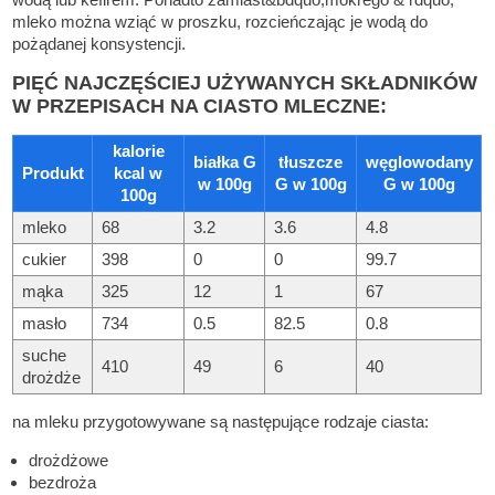
mleko można wziąć w proszku, rozcieńczając je wodą do
pożądanej konsystencji.
PIĘĆ NAJCZĘŚCIEJ UŻYWANYCH SKŁADNIKÓW
W PRZEPISACH NA CIASTO MLECZNE:
kalorie
białka G
tłuszcze
węglowodany
Produkt
kcal w
w 100g
G w 100g
G w 100g
100g
mleko
68
3.2
3.6
4.8
cukier
398
0
0
99.7
mąka
325
12
1
67
masło
734
0.5
82.5
0.8
suche
410
49
6
40
drożdże
na mleku przygotowywane są następujące rodzaje ciasta:
drożdżowe
bezdroża