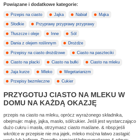
Powiązane i dodatkowe kategorie:
Przepis na ciasto
Jajka
Nabiał
Mąka
Słodkie
Przyprawy przyprawy przyprawy
Tłuszcze i oleje
Inne
Sól
Dania z olejem roślinnym
Drożdże
Przepisy na ciasto drożdżowe
Ciasto na paszteciki
Ciasto na placki
Ciasto na bułki
Ciasto na mleku
Jaja kurze
Mleko
Wegetarianizm
Przepisy bezmleczne
Cukier
PRZYGOTUJ CIASTO NA MLEKU W
DOMU NA KAŻDĄ OKAZJĘ
przepis na ciasto na mleku, oprócz wyrażonego składnika,
obejmuje: mąkę, jajka, masło, sól/cukier. Jeśli jest wystarczająco
dużo cukru i masła, otrzymasz ciasto maślane. & nbsp;jeśli
wkrótce w przepisie nie ma jajek, mleko można łatwo zastąpić
wodą lub kefirem. Ponadto zamiast&bdquo;mokrego & rdquo;