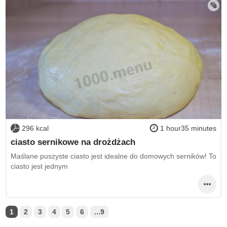
296 kcal
1 hour35 minutes
ciasto sernikowe na drożdżach
Maślane puszyste ciasto jest idealne do domowych serników! To
ciasto jest jednym
1
2
3
4
5
6
...9