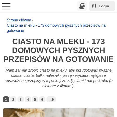
Login
Strona główna
Ciasto na mleku - 173 domowych pysznych przepisów na
gotowanie
CIASTO NA MLEKU - 173
DOMOWYCH PYSZNYCH
PRZEPISÓW NA GOTOWANIE
Mam zamiar zrobić ciasto na mleku, aby przygotować pyszne
ciasta, ciasta, bułki, naleśniki, pizzę - wybierz najlepsze
sprawdzone przepisy w tej sekcji ze zdjęciami krok po kroku (a
niektóre z filmami).
1
2
3
4
5
6
...9