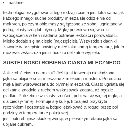
maślane
technologia przygotowania tego rodzaju ciasta jest taka sama jak
każdego innego: suche produkty miesza się oddzielnie od
mokrych, po czym obie masy są łączone ze sobą i ugniatane w
jedną, elastyczną lub płynną. Mąkę przesiewa się w celu
wzbogacenia w tlen i nadania potrawie lekkości i porowatości.
Mleko dodaje się na ciepło (najczęściej). Wszystkie składniki
zawarte w przepisie powinny mieć taką samą temperaturę, jak to
możliwe, zwłaszcza jeśli chodzi o delikatne wypieki.
SUBTELNOŚCI ROBIENIA CIASTA MLECZNEGO
Jak zrobić ciasto na mleku? Jeśli jest to wersja niesłodzona,
jajka są ubijane solą, mieszane z mlekiem i masłem. Przesiana
mąka jest wprowadzana do płynnej mieszanki. Ciasto ugniata się
delikatnie zgodnie z ruchem wskazówek zegara, aż będzie
gładkie. Potrzebujesz elastyczności - pobiera się więcej mąki, a
dla cieczy-mniej. Formuje się kulkę, która jest przykryta
ręcznikiem i pozostaje & bdquo;leżakować & rdquo; przez pół
godziny w temperaturze pokojowej.
jeśli potrzebujesz słodkiej wersji, w pierwszym etapie jajka są
ubijane cukrem.