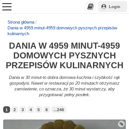
Login
Strona główna
Dania w 4959 minut-4959 domowych pysznych przepisów
kulinarnych
DANIA W 4959 MINUT-4959
DOMOWYCH PYSZNYCH
PRZEPISÓW KULINARNYCH
Dania w 30 minut-to dobra domowa kuchnia i szybkość rąk
gospodyni. Nawet w restauracji po 20 minutach otrzymasz
zamówienie, co oznacza, że 30 minut wystarczy, aby
przygotować pełny posiłek.
1
2
3
4
5
6
...248