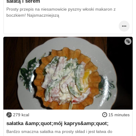
sałatą i serem
Prosty przepis na niesamowicie pyszny włoski makaron z
boczkiem! Najsmaczniejszą
279 kcal
15 minutes
sałatka &amp;quot;mój kaprys&amp;quot;
Bardzo smaczna sałatka ma prosty skład i jest łatwa do