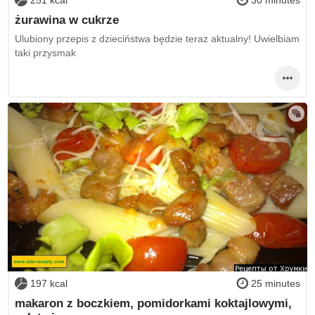
251 kcal
30 minutes
żurawina w cukrze
Ulubiony przepis z dzieciństwa będzie teraz aktualny! Uwielbiam
taki przysmak
197 kcal
25 minutes
makaron z boczkiem, pomidorkami koktajlowymi,