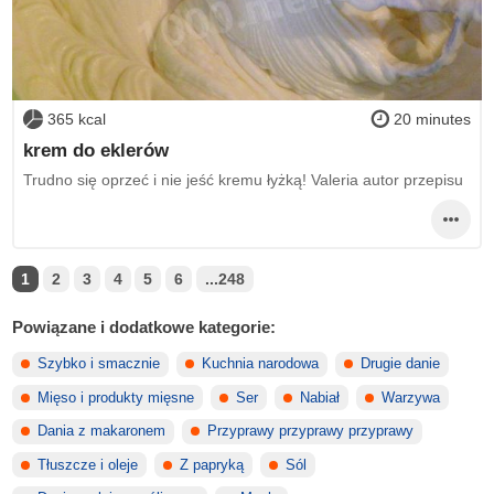
365 kcal
20 minutes
krem do eklerów
Trudno się oprzeć i nie jeść kremu łyżką! Valeria autor przepisu
1
2
3
4
5
6
...248
Powiązane i dodatkowe kategorie:
Szybko i smacznie
Kuchnia narodowa
Drugie danie
Mięso i produkty mięsne
Ser
Nabiał
Warzywa
Dania z makaronem
Przyprawy przyprawy przyprawy
Tłuszcze i oleje
Z papryką
Sól