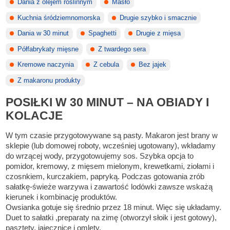
Dania z olejem roślinnym
Masło
Kuchnia śródziemnomorska
Drugie szybko i smacznie
Dania w 30 minut
Spaghetti
Drugie z mięsa
Półfabrykaty mięsne
Z twardego sera
Kremowe naczynia
Z cebula
Bez jajek
Z makaronu produkty
POSIŁKI W 30 MINUT – NA OBIADY I
KOLACJE
W tym czasie przygotowywane są pasty. Makaron jest brany w
sklepie (lub domowej roboty, wcześniej ugotowany), wkładamy
do wrzącej wody, przygotowujemy sos. Szybka opcja to
pomidor, kremowy, z mięsem mielonym, krewetkami, ziołami i
czosnkiem, kurczakiem, papryką. Podczas gotowania zrób
sałatkę-świeże warzywa i zawartość lodówki zawsze wskażą
kierunek i kombinację produktów.
Owsianka gotuje się średnio przez 18 minut. Więc się układamy.
Duet to sałatki ,preparaty na zimę (otworzył słoik i jest gotowy),
pasztety, jajecznice i omlety.