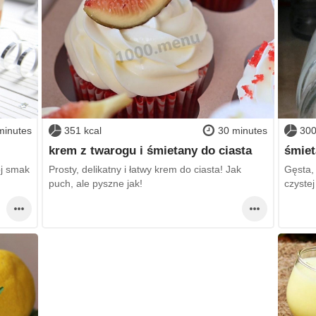
minutes
351 kcal
30 minutes
300
krem z twarogu i śmietany do ciasta
śmiet
ój smak
Prosty, delikatny i łatwy krem do ciasta! Jak
Gęsta,
puch, ale pyszne jak!
czystej