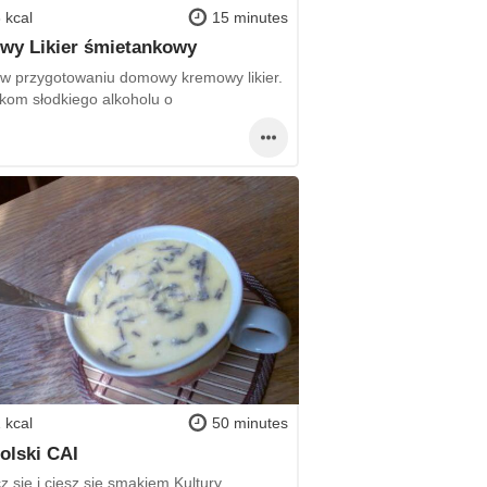
 kcal
15 minutes
wy Likier śmietankowy
 w przygotowaniu domowy kremowy likier.
ikom słodkiego alkoholu o
 kcal
50 minutes
olski CAI
 się i ciesz się smakiem Kultury