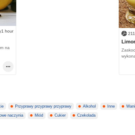
y1 hour
211
Limon
ym na
Zaskoc
wykona
ie
Przyprawy przyprawy przyprawy
Alkohol
Inne
Wani
owe naczynia
Miód
Cukier
Czekolada