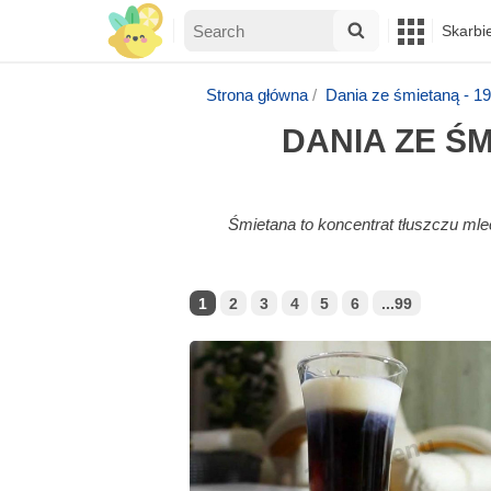
Skarbi
Strona główna
Dania ze śmietaną - 1
DANIA ZE Ś
Śmietana to koncentrat tłuszczu ml
1
2
3
4
5
6
...99