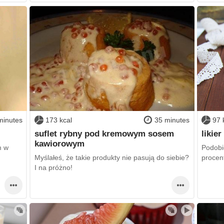
minutes
173 kcal
35 minutes
97 
suflet rybny pod kremowym sosem
likie
kawiorowym
m w
Podobi
Myślałeś, że takie produkty nie pasują do siebie?
procen
I na próżno!