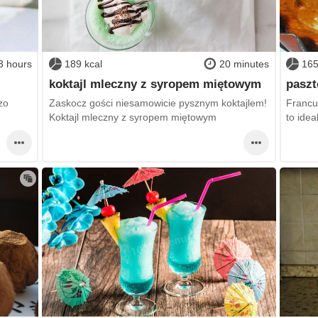
3 hours
189 kcal
20 minutes
165
koktajl mleczny z syropem miętowym
paszt
zo
Zaskocz gości niesamowicie pysznym koktajlem!
Francu
Koktajl mleczny z syropem miętowym
to ide