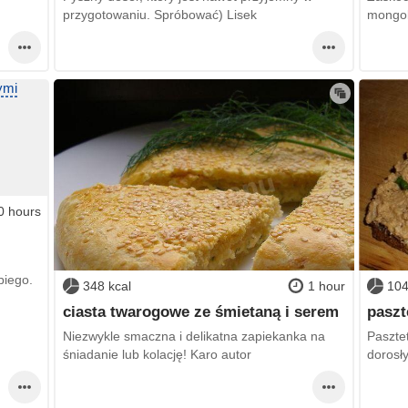
przygotowaniu. Spróbować) Lisek
mongols
0 hours
biego.
348 kcal
1 hour
104
ciasta twarogowe ze śmietaną i serem
paszt
Niezwykle smaczna i delikatna zapiekanka na
Paszte
śniadanie lub kolację! Karo autor
dorosły