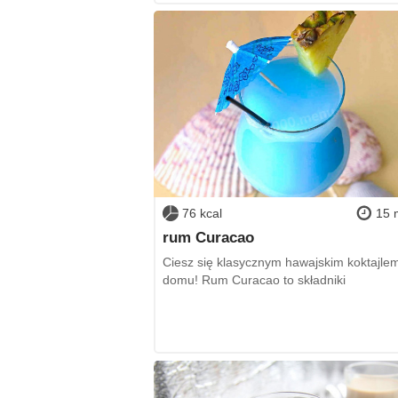
76 kcal
15 
rum Curacao
Ciesz się klasycznym hawajskim koktajle
domu! Rum Curacao to składniki