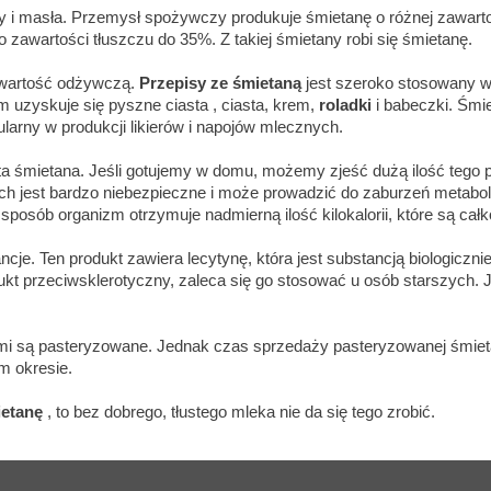
y i masła. Przemysł spożywczy produkuje śmietanę o różnej zawartoś
 zawartości tłuszczu do 35%. Z takiej śmietany robi się śmietanę.
wartość odżywczą.
Przepisy ze śmietaną
jest szeroko stosowany w
 uzyskuje się pyszne ciasta , ciasta, krem,
roladki
i babeczki. Śmi
larny w produkcji likierów i napojów mlecznych.
ita śmietana. Jeśli gotujemy w domu, możemy zjeść dużą ilość tego 
ch jest bardzo niebezpieczne i może prowadzić do zaburzeń metabo
osób organizm otrzymuje nadmierną ilość kilokalorii, które są całk
cje. Ten produkt zawiera lecytynę, która jest substancją biologiczn
kt przeciwsklerotyczny, zaleca się go stosować u osób starszych. Je
mi są pasteryzowane. Jednak czas sprzedaży pasteryzowanej śmieta
m okresie.
ietanę
, to bez dobrego, tłustego mleka nie da się tego zrobić.