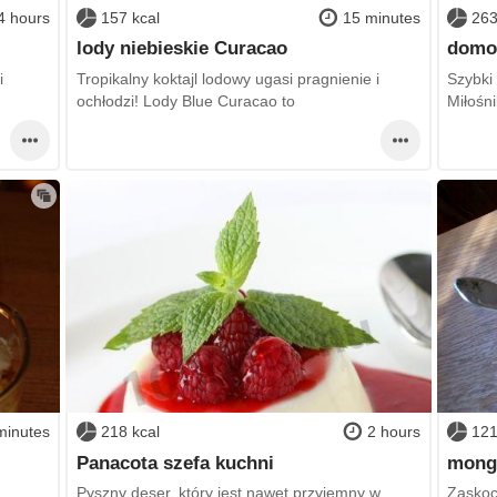
4 hours
157 kcal
15 minutes
263
lody niebieskie Curacao
domo
i
Tropikalny koktajl lodowy ugasi pragnienie i
Szybki
ochłodzi! Lody Blue Curacao to
Miłośn
minutes
218 kcal
2 hours
121
Panacota szefa kuchni
mong
Pyszny deser, który jest nawet przyjemny w
Zaskocz