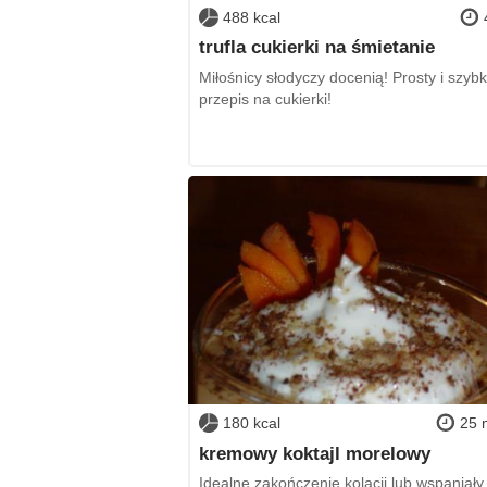
488 kcal
trufla cukierki na śmietanie
Miłośnicy słodyczy docenią! Prosty i szybk
przepis na cukierki!
180 kcal
25 
kremowy koktajl morelowy
Idealne zakończenie kolacji lub wspaniały