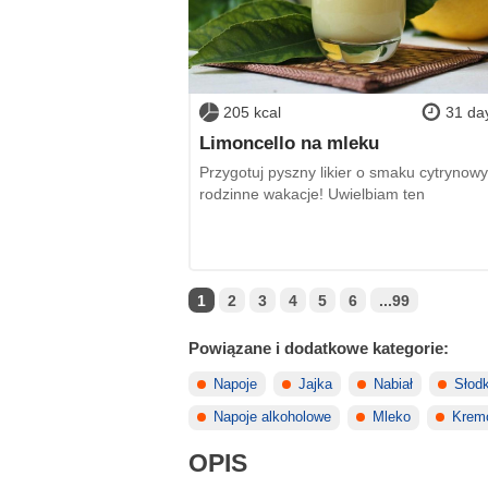
205 kcal
31 da
Limoncello na mleku
Przygotuj pyszny likier o smaku cytrynow
rodzinne wakacje! Uwielbiam ten
1
2
3
4
5
6
...99
Powiązane i dodatkowe kategorie:
Napoje
Jajka
Nabiał
Słodk
Napoje alkoholowe
Mleko
Krem
OPIS