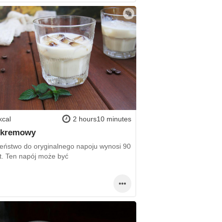
kcal
2 hours10 minutes
r kremowy
eństwo do oryginalnego napoju wynosi 90
t. Ten napój może być