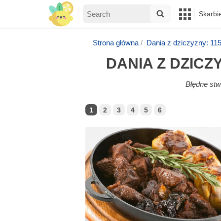
Skarbi
Strona główna
Dania z dziczyzny: 1
DANIA Z DZIC
Błędne stw
1
2
3
4
5
6