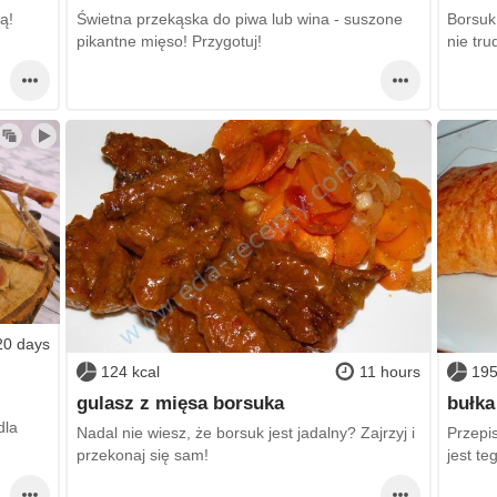
ą!
Świetna przekąska do piwa lub wina - suszone
Borsuk
pikantne mięso! Przygotuj!
nie tru
20 days
124 kcal
11 hours
195
gulasz z mięsa borsuka
bułka
dla
Nadal nie wiesz, że borsuk jest jadalny? Zajrzyj i
Przepis
przekonaj się sam!
jest te