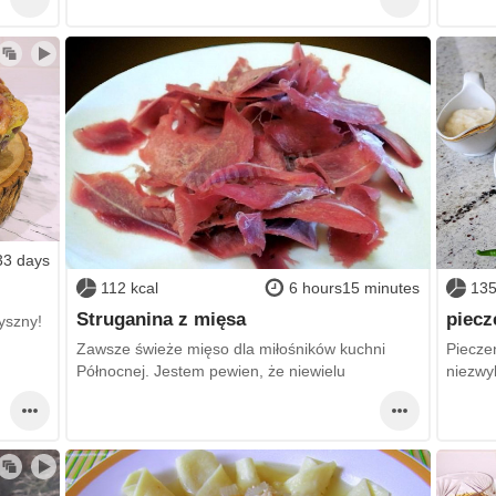
33 days
112 kcal
6 hours15 minutes
135
Struganina z mięsa
piecz
yszny!
Zawsze świeże mięso dla miłośników kuchni
Pieczeń
Północnej. Jestem pewien, że niewielu
niezwy