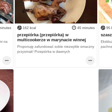
minutes
162 kcal
45 minutes
95 
przepiórka (przepiórka) w
szasz
multicookerze w marynacie winnej
mi na
Eksklu
Proponuję zafundować sobie niezwykle smaczny
pachną
przysmak! Przepiórka w dawnych