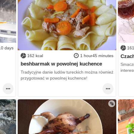
10 days
161
162 kcal
1 hour45 minutes
Czach
beshbarmak w powolnej kuchence
Smaczn
intere
Tradycyjne danie ludów tureckich można również
przygotować w powolnej kuchence!