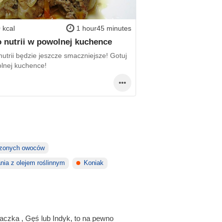
 kcal
1 hour45 minutes
 nutrii w powolnej kuchence
utrii będzie jeszcze smaczniejsze! Gotuj
lnej kuchence!
zonych owoców
nia z olejem roślinnym
Koniak
aczka , Gęś lub Indyk, to na pewno