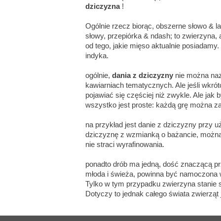
dziczyzna
!
Ogólnie rzecz biorąc, obszerne słowo & l
słowy, przepiórka & ndash; to zwierzyna,
od tego, jakie mięso aktualnie posiadamy
indyka.
ogólnie,
dania z dziczyzny
nie można na
kawiarniach tematycznych. Ale jeśli wkr
pojawiać się częściej niż zwykle. Ale jak
wszystko jest proste: każdą grę można z
na przykład jest danie z dziczyzny przy 
dziczyznę z wzmianką o bażancie, można g
nie straci wyrafinowania.
ponadto drób ma jedną, dość znaczącą prz
młoda i świeża, powinna być namoczona w 
Tylko w tym przypadku zwierzyna stanie 
Dotyczy to jednak całego świata zwierząt 