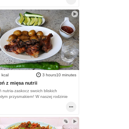
 kcal
3 hours10 minutes
eń z mięsa nutrii
 nutria-zaskocz swoich bliskich
kłym przysmakiem! W naszej rodzinie