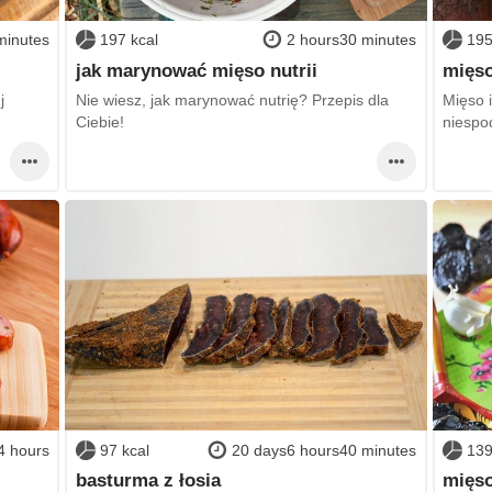
minutes
197 kcal
2 hours30 minutes
195
jak marynować mięso nutrii
mięso
j
Nie wiesz, jak marynować nutrię? Przepis dla
Mięso i
Ciebie!
niespo
4 hours
97 kcal
20 days6 hours40 minutes
139
basturma z łosia
mięso