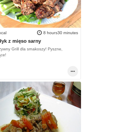
kcal
8 hours30 minutes
łyk z mięso sarny
zywny Grill dla smakoszy! Pyszne,
ce!