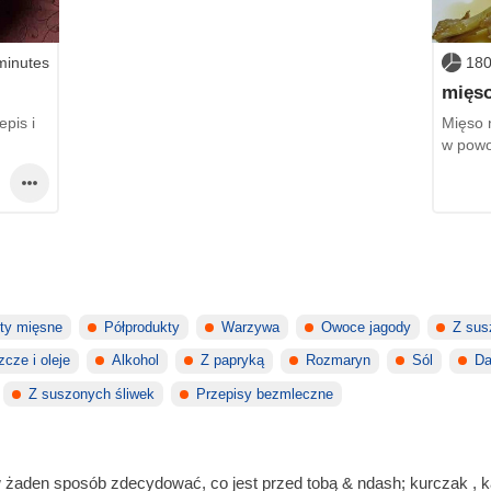
minutes
180
mięso
pis i
Mięso n
w powo
kty mięsne
Półprodukty
Warzywa
Owoce jagody
Z sus
zcze i oleje
Alkohol
Z papryką
Rozmaryn
Sól
Da
Z suszonych śliwek
Przepisy bezmleczne
w żaden sposób zdecydować, co jest przed tobą & ndash; kurczak , k