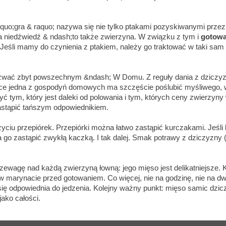
aquo;gra & raquo; nazywa się nie tylko ptakami pozyskiwanymi przez
 a niedźwiedź & ndash;to także zwierzyna. W związku z tym i
gotowa
. Jeśli mamy do czynienia z ptakiem, należy go traktować w taki sa
zwać zbyt powszechnym &ndash; W Domu. Z reguły dania z dziczyz
ótce jedna z gospodyń domowych ma szczęście poślubić myśliwego, 
 być tym, który jest daleki od polowania i tym, których ceny zwierzy
astąpić tańszym odpowiednikiem.
użyciu przepiórek. Przepiórki można łatwo zastąpić kurczakami. Jeśl
o zastąpić zwykłą kaczką. I tak dalej. Smak potrawy z dziczyzny (p
ewagę nad każdą zwierzyną łowną: jego mięso jest delikatniejsze. 
marynacie przed gotowaniem. Co więcej, nie na godzinę, nie na dwie 
się odpowiednia do jedzenia. Kolejny ważny punkt: mięso samic dzi
jako całości.