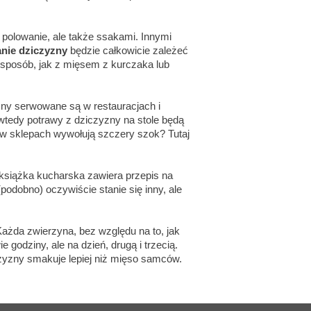
 polowanie, ale także ssakami. Innymi
nie dziczyzny
będzie całkowicie zależeć
m sposób, jak z mięsem z kurczaka lub
ny serwowane są w restauracjach i
wtedy potrawy z dziczyzny na stole będą
ny w sklepach wywołują szczery szok? Tutaj
i książka kucharska zawiera przepis na
odobno) oczywiście stanie się inny, ale
Każda zwierzyna, bez względu na to, jak
godziny, ale na dzień, drugą i trzecią.
czyzny smakuje lepiej niż mięso samców.