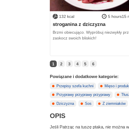
132 kcal
5 hours15 
stroganina z dziczyzna
Brzmi obiecująco. Wypróbuj niezwykły prze
zaskocz swoich bliskich!
1
2
3
4
5
6
Powiązane i dodatkowe kategorie:
Przepisy szefa kuchni
Mięso i produ
Przyprawy przyprawy przyprawy
Tłus
Dziczyzna
Sos
Z ziemniaków
OPIS
Jeśli Patrząc na tuszę ptaka, nie można 