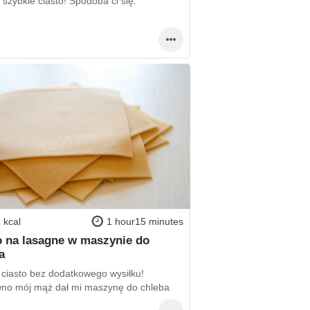
szybkie ciasto! Spodoba ci się.
 kcal
1 hour15 minutes
o na lasagne w maszynie do
a
 ciasto bez dodatkowego wysiłku!
no mój mąż dał mi maszynę do chleba