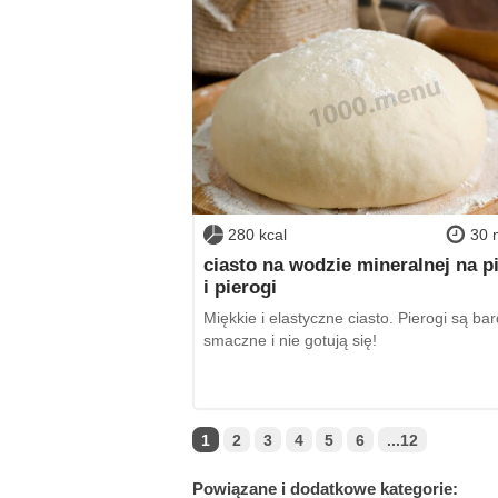
280 kcal
30 
ciasto na wodzie mineralnej na p
i pierogi
Miękkie i elastyczne ciasto. Pierogi są ba
smaczne i nie gotują się!
1
2
3
4
5
6
...12
Powiązane i dodatkowe kategorie: