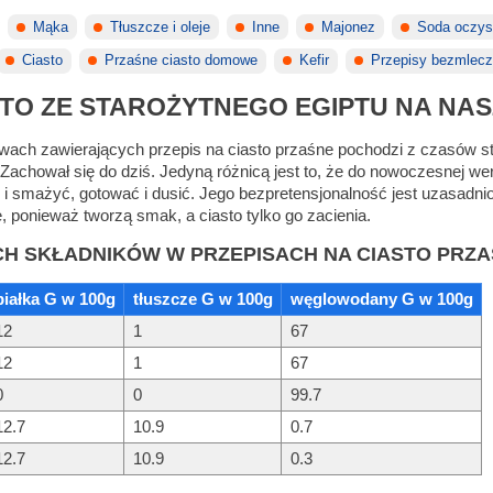
Mąka
Tłuszcze i oleje
Inne
Majonez
Soda oczy
Ciasto
Przaśne ciasto domowe
Kefir
Przepisy bezmlec
TO ZE STAROŻYTNEGO EGIPTU NA NAS
ach zawierających przepis na ciasto przaśne pochodzi z czasów star
achował się do dziś. Jedyną różnicą jest to, że do nowoczesnej we
ec i smażyć, gotować i dusić. Jego bezpretensjonalność jest uzasad
 ponieważ tworzą smak, a ciasto tylko go zacienia.
CH SKŁADNIKÓW W PRZEPISACH NA CIASTO PRZA
białka G w 100g
tłuszcze G w 100g
węglowodany G w 100g
12
1
67
12
1
67
0
0
99.7
12.7
10.9
0.7
12.7
10.9
0.3