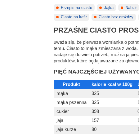
Przepis na ciasto
Jajka
Nabiał
Ciasto na kefir
Ciasto bez drożdży
PRZAŚNE CIASTO PROS
uważa się, że pierwsza wzmianka o potraw
temu. Ciasto to mąka zmieszana z wodą. Z
nadaje się do wielu potrzeb, można ją pi
produktów, które będą uważane za główne,
PIĘĆ NAJCZĘŚCIEJ UŻYWANY
Produkt
kalorie kcal w 100g
mąka
325
mąka pszenna
325
cukier
398
jaja
157
jaja kurze
80