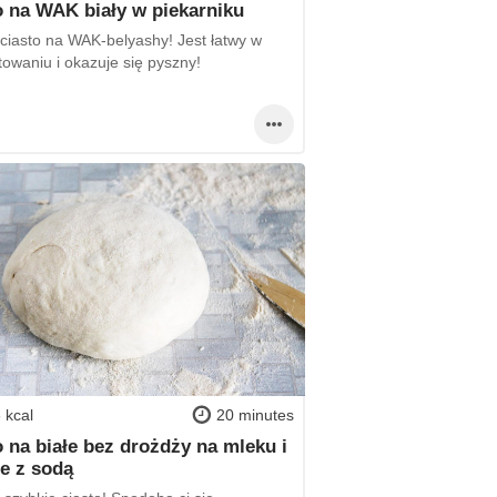
o na WAK biały w piekarniku
 ciasto na WAK-belyashy! Jest łatwy w
towaniu i okazuje się pyszny!
 kcal
20 minutes
o na białe bez drożdży na mleku i
ze z sodą