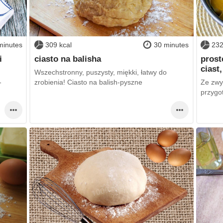
minutes
309 kcal
30 minutes
232
i
ciasto na balisha
prost
ciast,
Wszechstronny, puszysty, miękki, łatwy do
-
zrobienia! Ciasto na balish-pyszne
Ze zwyk
przygo