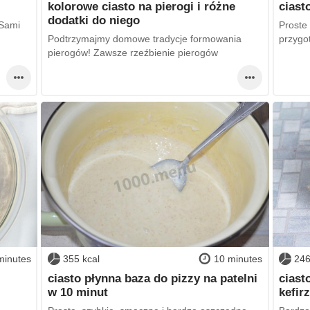
kolorowe ciasto na pierogi i różne
ciast
dodatki do niego
 Sami
Proste
Podtrzymajmy domowe tradycje formowania
przygo
pierogów! Zawsze rzeźbienie pierogów
minutes
355 kcal
10 minutes
246
ciasto płynna baza do pizzy na patelni
ciast
w 10 minut
kefir