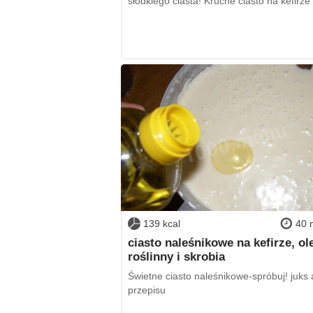
słodkiego ciasta! Kruche ciasto na kefirze
139 kcal
40 
ciasto naleśnikowe na kefirze, ole
roślinny i skrobia
Świetne ciasto naleśnikowe-spróbuj! juks 
przepisu