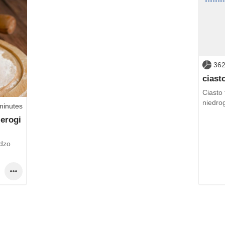
362
ciast
Ciasto 
niedrog
minutes
ierogi
rdzo