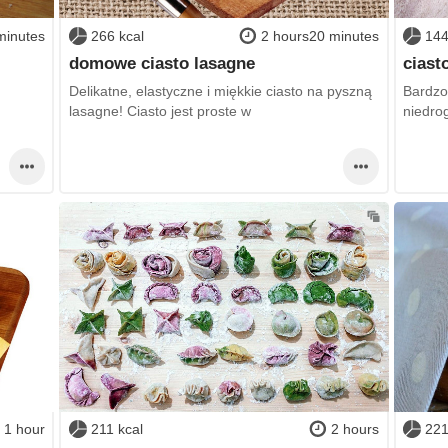
minutes
266 kcal
2 hours20 minutes
144
domowe ciasto lasagne
ciast
Delikatne, elastyczne i miękkie ciasto na pyszną
Bardzo
lasagne! Ciasto jest proste w
niedrog
1 hour
211 kcal
2 hours
221