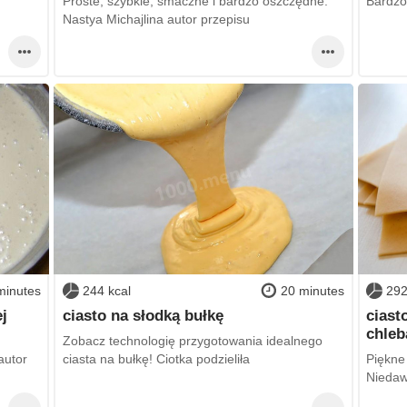
Proste, szybkie, smaczne i bardzo oszczędne.
Bardzo 
Nastya Michajlina autor przepisu
minutes
244 kcal
20 minutes
292
j
ciasto na słodką bułkę
ciast
chleb
Zobacz technologię przygotowania idealnego
autor
ciasta na bułkę! Ciotka podzieliła
Piękne
Niedaw