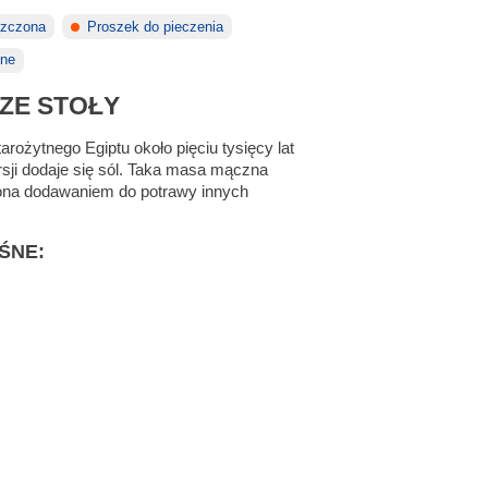
szczona
Proszek do pieczenia
zne
ZE STOŁY
ożytnego Egiptu około pięciu tysięcy lat
rsji dodaje się sól. Taka masa mączna
niona dodawaniem do potrawy innych
ŚNE: