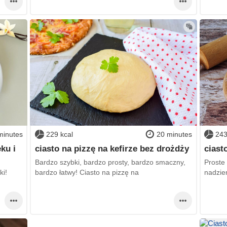
minutes
229 kcal
20 minutes
243
ku i
ciasto na pizzę na kefirze bez drożdży
ciast
Bardzo szybki, bardzo prosty, bardzo smaczny,
Proste
ki!
bardzo łatwy! Ciasto na pizzę na
nadzie