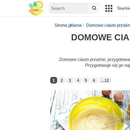
Skarbi
Strona główna
Domowe ciasto przaśn
DOMOWE CIA
Domowe ciasto przaśne, przygotowane 
Przygotowuje się go naj
1
2
3
4
5
6
...12