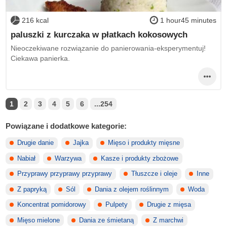
216 kcal
1 hour45 minutes
paluszki z kurczaka w płatkach kokosowych
Nieoczekiwane rozwiązanie do panierowania-eksperymentuj!
Ciekawa panierka.
1
2
3
4
5
6
...254
Powiązane i dodatkowe kategorie:
Drugie danie
Jajka
Mięso i produkty mięsne
Nabiał
Warzywa
Kasze i produkty zbożowe
Przyprawy przyprawy przyprawy
Tłuszcze i oleje
Inne
Z papryką
Sól
Dania z olejem roślinnym
Woda
Koncentrat pomidorowy
Pulpety
Drugie z mięsa
Mięso mielone
Dania ze śmietaną
Z marchwi