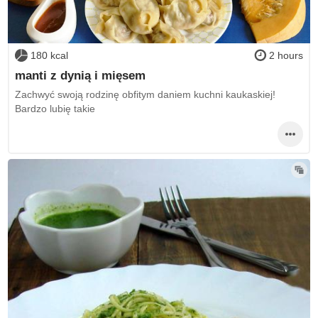
180 kcal
2 hours
manti z dynią i mięsem
Zachwyć swoją rodzinę obfitym daniem kuchni kaukaskiej!
Bardzo lubię takie