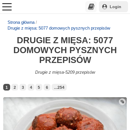
Login
Strona główna
Drugie z mięsa: 5077 domowych pysznych przepisów
DRUGIE Z MIĘSA: 5077
DOMOWYCH PYSZNYCH
PRZEPISÓW
Drugie z mięsa-5209 przepisów
1
2
3
4
5
6
...254