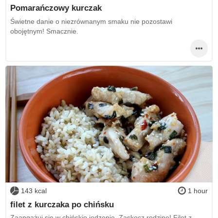
Pomarańczowy kurczak
Świetne danie o niezrównanym smaku nie pozostawi
obojętnym! Smacznie.
143 kcal
1 hour
filet z kurczaka po chińsku
Zaangażuj się w chińskie jedzenie, Zaskocz rodzinę! Filet z