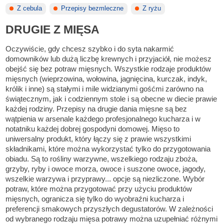
Z cebula
Przepisy bezmleczne
Z ryżu
DRUGIE Z MIĘSA
Oczywiście, gdy chcesz szybko i do syta nakarmić
domowników lub dużą liczbę krewnych i przyjaciół, nie możesz
obejść się bez potraw mięsnych. Wszystkie rodzaje produktów
mięsnych (wieprzowina, wołowina, jagnięcina, kurczak, indyk,
królik i inne) są stałymi i mile widzianymi gośćmi zarówno na
świątecznym, jak i codziennym stole i są obecne w diecie prawie
każdej rodziny. Przepisy na drugie dania mięsne są bez
wątpienia w arsenale każdego profesjonalnego kucharza i w
notatniku każdej dobrej gospodyni domowej. Mięso to
uniwersalny produkt, który łączy się z prawie wszystkimi
składnikami, które można wykorzystać tylko do przygotowania
obiadu. Są to rośliny warzywne, wszelkiego rodzaju zboża,
grzyby, ryby i owoce morza, owoce i suszone owoce, jagody,
wszelkie warzywa i przyprawy... opcje są niezliczone. Wybór
potraw, które można przygotować przy użyciu produktów
mięsnych, ogranicza się tylko do wyobraźni kucharza i
preferencji smakowych przyszłych degustatorów. W zależności
od wybranego rodzaju mięsa potrawy można uzupełniać różnymi