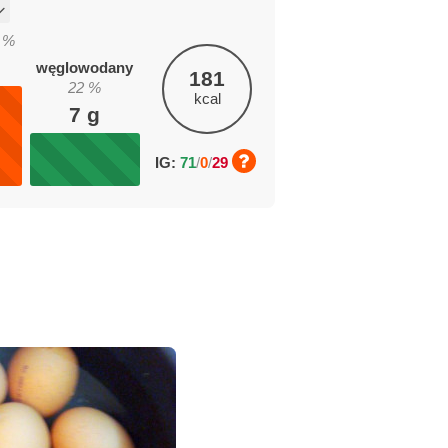
%
węglowodany
181
22
%
kcal
7
g
IG:
71
/
0
/
29