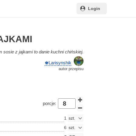
Login
AJKAMI
sie z jajkami to danie kuchni chińskiej.
♚Larisynshik
autor przepisu
i
porcje:
1
6