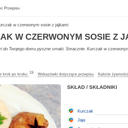
ec Przepisu
urczak w czerwonym sosie z jajkami
AK W CZERWONYM SOSIE Z J
i do Twojego domu pyszne smaki. Smacznie. Kurczak w czerwonym so
19
ie krok po kroku
Wskazówki dotyczące przepisu
Kalorie żywnośc
SKŁAD / SKŁADNIKI
Kurczak
Jaja