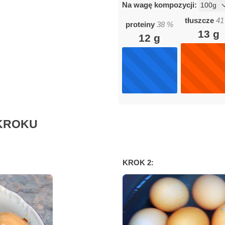
Na wagę kompozycji:
tłuszcze
41
proteiny
38
%
13
g
12
g
KROKU
KROK 2: