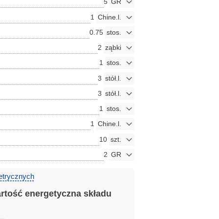
5
1
0.75
2
1
3
3
1
1
10
2
etrycznych
artość energetyczna składu