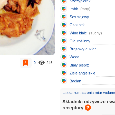
Szczypiorek
Imbir
(tarty)
Sos sojowy
Czosnek
Wino białe
(suchy)
Olej roślinny
Brązowy cukier
Woda
0
246
Biały pieprz
Ziele angielskie
Badian
tabela tłumaczenia miar wolum
Składniki odżywcze i w
receptury