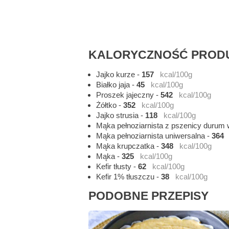
KALORYCZNOŚĆ PRODU
Jajko kurze
-
157
kcal/100g
Białko jaja
-
45
kcal/100g
Proszek jajeczny
-
542
kcal/100g
Żółtko
-
352
kcal/100g
Jajko strusia
-
118
kcal/100g
Mąka pełnoziarnista z pszenicy durum
Mąka pełnoziarnista uniwersalna
-
364
Mąka krupczatka
-
348
kcal/100g
Mąka
-
325
kcal/100g
Kefir tłusty
-
62
kcal/100g
Kefir 1% tłuszczu
-
38
kcal/100g
PODOBNE PRZEPISY