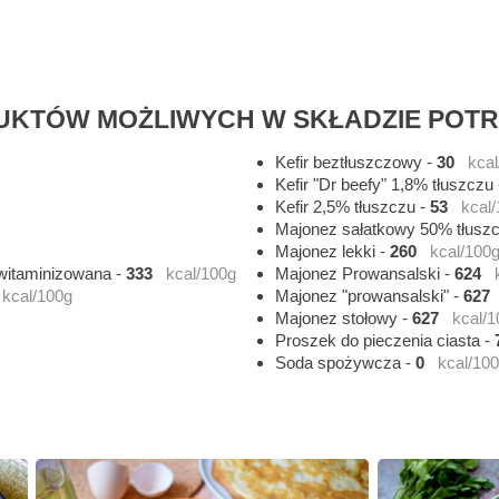
KTÓW MOŻLIWYCH W SKŁADZIE POT
Kefir beztłuszczowy
-
30
kcal
Kefir "Dr beefy" 1,8% tłuszczu
Kefir 2,5% tłuszczu
-
53
kcal
Majonez sałatkowy 50% tłusz
Majonez lekki
-
260
kcal/100
 witaminizowana
-
333
kcal/100g
Majonez Prowansalski
-
624
kcal/100g
Majonez "prowansalski"
-
627
Majonez stołowy
-
627
kcal/1
Proszek do pieczenia ciasta
-
Soda spożywcza
-
0
kcal/10