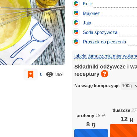
Kefir
Majonez
Jaja
Soda spożywcza
Proszek do pieczenia
tabela tłumaczenia miar wolum
Składniki odżywcze i w
receptury
0
869
Na wagę kompozycji:
tłuszcze
27
proteiny
18
%
12
g
8
g