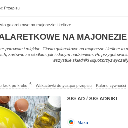
ec Przepisu
asto galaretkowe na majonezie i kefirze
ALARETKOWE NA MAJONEZIE 
ze-porowate i miękkie. Ciasto galaretkowe na majonezie i kefirze to p
wych, zarówno ze słodkim, jak i słonym nadzieniem. Po przygotowaniu
wszystkie składniki &quot;przyzwyczaiły 
6
ie krok po kroku
Wskazówki dotyczące przepisu
Kalorie żywności
SKŁAD / SKŁADNIKI
Mąka