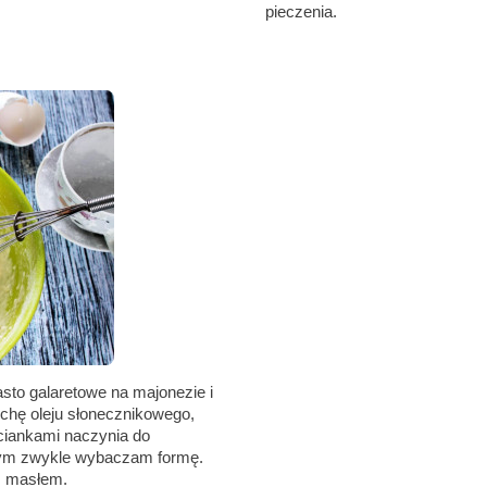
pieczenia.
sto galaretowe na majonezie i
ochę oleju słonecznikowego,
ściankami naczynia do
órym zwykle wybaczam formę.
 z masłem.