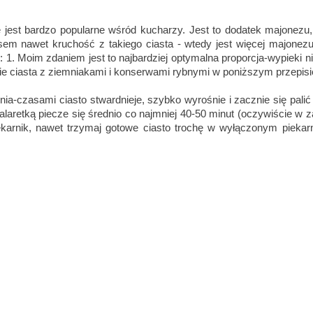
e jest bardzo popularne wśród kucharzy. Jest to dodatek majonezu, 
m nawet kruchość z takiego ciasta - wtedy jest więcej majonezu 
: 1. Moim zdaniem jest to najbardziej optymalna proporcja-wypieki nie
ie ciasta z ziemniakami i konserwami rybnymi w poniższym przepisi
ia-czasami ciasto stwardnieje, szybko wyrośnie i zacznie się pali
galaretką piecze się średnio co najmniej 40-50 minut (oczywiście w za
ekarnik, nawet trzymaj gotowe ciasto trochę w wyłączonym piekar