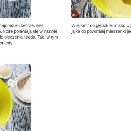
ajonezie i kefirze, weź
Wlej kefir do głębokiej miski. 
 które pojawiają się w nazwie,
jajka do powstałej mieszanki j
 do pieczenia i soda. Tak, w tym
onenty.