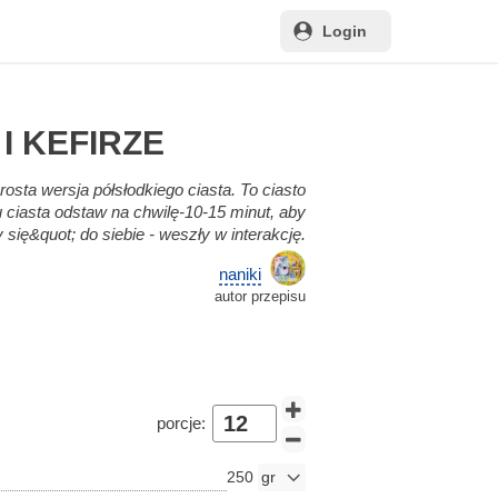
Login
I KEFIRZE
rosta wersja półsłodkiego ciasta. To ciasto
 ciasta odstaw na chwilę-10-15 minut, aby
się&quot; do siebie - weszły w interakcję.
naniki
autor przepisu
porcje:
250