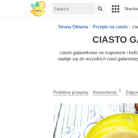
Skarbi
Strona Główna
Przepis na ciasto
ci
CIASTO G
ciasto galaretkowe na majonezie i kefir
nadaje się do wszelkich ciast galareto
1
Podobne przepisy
Komentarze
Zdjęc