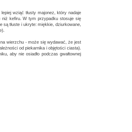
lepiej wziąć tłusty majonez, który nadaje
niż kefiru. W tym przypadku stosuje się
 są tłuste i ukryte: miękkie, dziurkowane,
e).
ć na wierzchu - może się wydawać, że jest
leżności od piekarnika i objętości ciasta).
niku, aby nie osiadło podczas gwałtownej