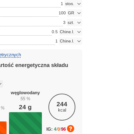
1
100
3
0.5
1
etrycznych
artość energetyczna składu
węglowodany
55
%
244
24
g
%
kcal
IG:
4
/
0
/
96