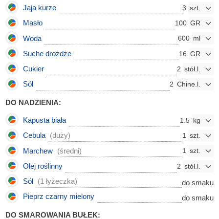
Jaja kurze
3
Masło
100
Woda
600
Suche drożdże
16
Cukier
2
Sól
2
DO NADZIENIA:
Kapusta biała
1.5
Cebula
(duży)
1
Marchew
(średni)
1
Olej roślinny
2
Sól
(1 łyżeczka)
do smaku
Pieprz czarny mielony
do smaku
DO SMAROWANIA BUŁEK: