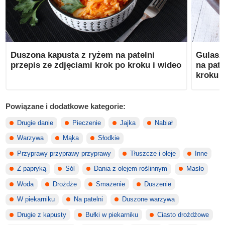
Duszona kapusta z ryżem na patelni
Gulasz
przepis ze zdjęciami krok po kroku i wideo
na pate
kroku i
Powiązane i dodatkowe kategorie:
Drugie danie
Pieczenie
Jajka
Nabiał
Warzywa
Mąka
Słodkie
Przyprawy przyprawy przyprawy
Tłuszcze i oleje
Inne
Z papryką
Sól
Dania z olejem roślinnym
Masło
Woda
Drożdże
Smażenie
Duszenie
W piekarniku
Na patelni
Duszone warzywa
Drugie z kapusty
Bułki w piekarniku
Ciasto drożdżowe