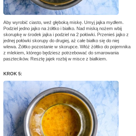
Aby wyrobić ciasto, weź głęboką miskę. Umyj jajka mydłem.
Podziel jedno jajko na żółtko i białko. Nad miską nożem wbij
skorupkę w środek jajka i podziel na 2 połówki. Przenieś jajko z
jednej połówki skorupy do drugiej, aż całe białko się do niej
wlewa. Żółtko pozostanie w skorupce. Włóż żółtko do pojemnika
z mlekiem, którego będziesz potrzebować do smarowania
pasztecików. Resztę jajek rozbij w misce z białkiem.
KROK 5: