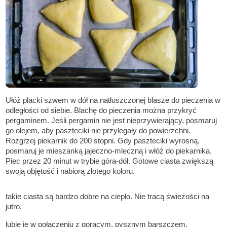
Ułóż placki szwem w dół na natłuszczonej blasze do pieczenia w
odległości od siebie. Blachę do pieczenia można przykryć
pergaminem. Jeśli pergamin nie jest nieprzywierający, posmaruj
go olejem, aby paszteciki nie przylegały do powierzchni.
Rozgrzej piekarnik do 200 stopni. Gdy paszteciki wyrosną,
posmaruj je mieszanką jajeczno-mleczną i włóż do piekarnika.
Piec przez 20 minut w trybie góra-dół. Gotowe ciasta zwiększą
swoją objętość i nabiorą złotego koloru.
takie ciasta są bardzo dobre na ciepło. Nie tracą świeżości na
jutro.
lubię je w połączeniu z gorącym, pysznym barszczem.