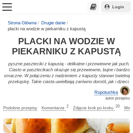
Login
Strona Główna
Drugie danie
placki na wodzie w piekarniku z kapustą
PLACKI NA WODZIE W
PIEKARNIKU Z KAPUSTĄ
pyszne paszteciki z kapustą - delikatne i przewiewne jak puch.
Ciasto w pasztecikach okazuje się przewiewne, bujne i bardzo
smaczne. W połączeniu z nadzieniem z kapusty stanowi świetną
przekąskę. Takie ciasta uwielbiają zarówno dorośli, jak i dzieci.
Ropotushka
autor przepisu
2
20
Podobne przepisy
Komentarze
Zdjęcie krok po kroku
Wska