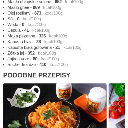
Masło chłopskie solone
-
652
kcal/100g
Masło ghee
-
869
kcal/100g
Olej roślinny
-
873
kcal/100g
Sól
-
0
kcal/100g
Woda
-
0
kcal/100g
Cebula
-
41
kcal/100g
Mąka pszenna
-
325
kcal/100g
Kapusta biała
-
28
kcal/100g
Kapusta biała gotowana
-
21
kcal/100g
Żółtka jaj
-
352
kcal/100g
Jajko kurze
-
80
kcal/100g
Suche drożdże
-
410
kcal/100g
PODOBNE PRZEPISY