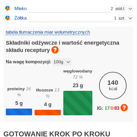
Mleko
2
Żółtka
1
tabela tłumaczenia miar wolumetrycznych
Składniki odżywcze i wartość energetyczna
składu receptury
Na wagę kompozycji:
węglowodany
72
%
140
23
g
kcal
proteiny
16
tłuszcze
13
%
%
5
g
4
g
IG:
17
/
0
/
83
GOTOWANIE KROK PO KROKU