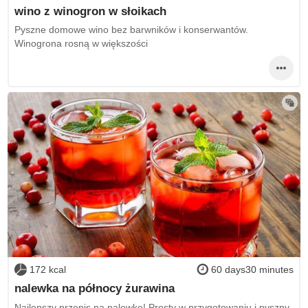
wino z winogron w słoikach
Pyszne domowe wino bez barwników i konserwantów.
Winogrona rosną w większości
172 kcal
60 days30 minutes
nalewka na północy żurawina
Najlepszy przepis na nalewkę! Prosty w przygotowaniu i pyszny