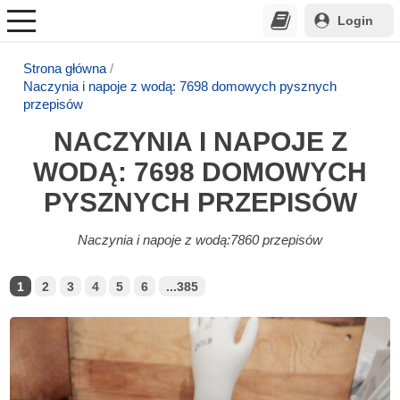
Login
Strona główna
Naczynia i napoje z wodą: 7698 domowych pysznych
przepisów
NACZYNIA I NAPOJE Z
WODĄ: 7698 DOMOWYCH
PYSZNYCH PRZEPISÓW
Naczynia i napoje z wodą:7860 przepisów
1
2
3
4
5
6
...385