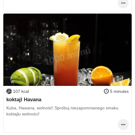
107 kcal
5 minutes
koktajl Havana
Kuba, Hawana, wolność! Spróbuj niezapomnianego smaku
koktajlu wolności!