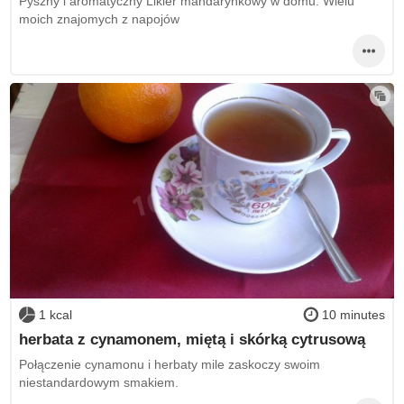
Pyszny i aromatyczny Likier mandarynkowy w domu. Wielu
moich znajomych z napojów
1 kcal
10 minutes
herbata z cynamonem, miętą i skórką cytrusową
Połączenie cynamonu i herbaty mile zaskoczy swoim
niestandardowym smakiem.