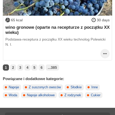
65 kcal
30 days
wino gronowe (oparte na recepturze z początku XX
wieku)
Podstawa-receptura z początku XX wieku technolog Polewicki
N. I.
1
2
3
4
5
6
...385
Powiązane i dodatkowe kategorie:
Napoje
Z suszonych owoców
Słodkie
Inne
Woda
Napoje alkoholowe
Z rodzynek
Cukier