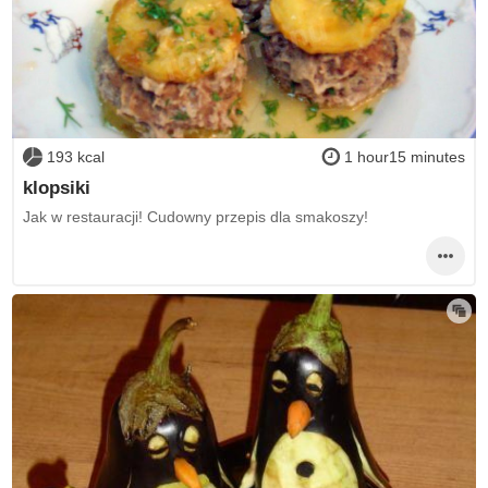
193 kcal
1 hour15 minutes
klopsiki
Jak w restauracji! Cudowny przepis dla smakoszy!