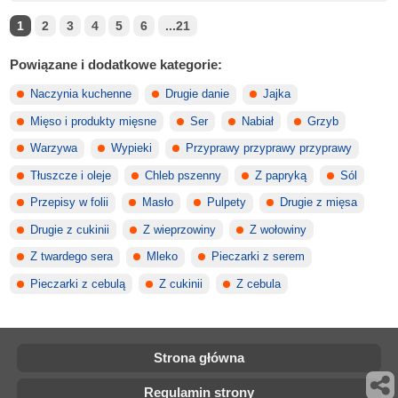
1
2
3
4
5
6
...21
Powiązane i dodatkowe kategorie:
Naczynia kuchenne
Drugie danie
Jajka
Mięso i produkty mięsne
Ser
Nabiał
Grzyb
Warzywa
Wypieki
Przyprawy przyprawy przyprawy
Tłuszcze i oleje
Chleb pszenny
Z papryką
Sól
Przepisy w folii
Masło
Pulpety
Drugie z mięsa
Drugie z cukinii
Z wieprzowiny
Z wołowiny
Z twardego sera
Mleko
Pieczarki z serem
Pieczarki z cebulą
Z cukinii
Z cebula
Strona główna
Regulamin strony