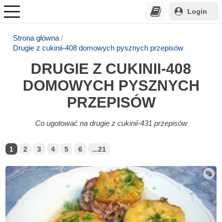
Login
Strona główna
Drugie z cukinii-408 domowych pysznych przepisów
DRUGIE Z CUKINII-408
DOMOWYCH PYSZNYCH
PRZEPISÓW
Co ugotować na drugie z cukinii-431 przepisów
1
2
3
4
5
6
...21