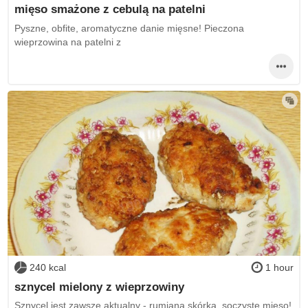
mięso smażone z cebulą na patelni
Pyszne, obfite, aromatyczne danie mięsne! Pieczona
wieprzowina na patelni z
240 kcal
1 hour
sznycel mielony z wieprzowiny
Sznycel jest zawsze aktualny - rumiana skórka, soczyste mięso!