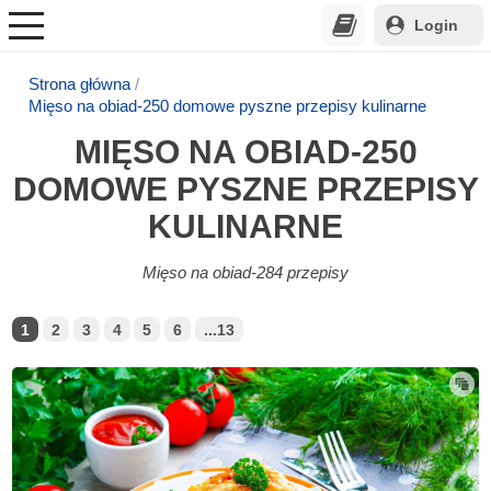
Login
Strona główna
Mięso na obiad-250 domowe pyszne przepisy kulinarne
MIĘSO NA OBIAD-250
DOMOWE PYSZNE PRZEPISY
KULINARNE
Mięso na obiad-284 przepisy
1
2
3
4
5
6
...13