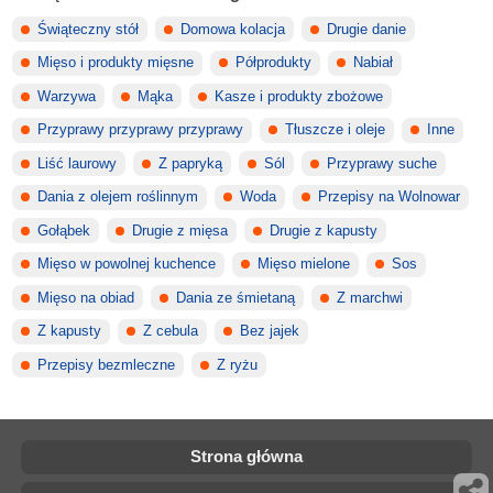
Świąteczny stół
Domowa kolacja
Drugie danie
Mięso i produkty mięsne
Półprodukty
Nabiał
Warzywa
Mąka
Kasze i produkty zbożowe
Przyprawy przyprawy przyprawy
Tłuszcze i oleje
Inne
Liść laurowy
Z papryką
Sól
Przyprawy suche
Dania z olejem roślinnym
Woda
Przepisy na Wolnowar
Gołąbek
Drugie z mięsa
Drugie z kapusty
Mięso w powolnej kuchence
Mięso mielone
Sos
Mięso na obiad
Dania ze śmietaną
Z marchwi
Z kapusty
Z cebula
Bez jajek
Przepisy bezmleczne
Z ryżu
Strona główna