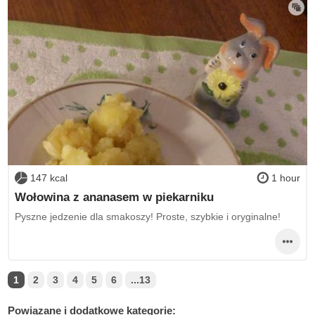
147 kcal
1 hour
Wołowina z ananasem w piekarniku
Pyszne jedzenie dla smakoszy! Proste, szybkie i oryginalne!
1
2
3
4
5
6
...13
Powiązane i dodatkowe kategorie: