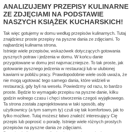
ANALIZUJEMY PRZEPISY KULINARNE
ZE ZDJĘCIAMI NA PODSTAWIE
NASZYCH KSIĄŻEK KUCHARSKICH!
Tak więc gotujemy w domu według przepisów kulinarnych. Tutaj
znajdziesz proste przepisy na pyszne dania ze zdjęciami. To
najbardziej kulinarna strona.
Istnieje wiele przepisów, wskazówek dotyczących gotowania
pysznych potraw i jedzenia w domu. W końcu danie
przygotowane w domu jest najsmaczniejsze. To tak proste, jak
gotowanie pysznego jedzenia w restauracji lub w ulubionej
kawiarni w pobliżu pracy. Prawdopodobnie wiele osób uważa, że
nie mogą ugotować tego samego dania, które widzieli w
restauracji, gdy byli na weselu. Powiedzmy od razu, to bardzo
proste. Będzie to wymagało przepisu na pyszne danie, kilku
godzin wolnego czasu i chęci stworzenia czegoś wyjątkowego.
Ta strona została zaprojektowana w taki sposób, aby
użytkownicy (a tym samym ty) czuli się tak komfortowo, jak to
tylko możliwe. Tutaj możesz łatwo znaleźć interesujący Cię
przepis lub poprosić o poradę. Istnieje wiele różnych prostych
przepisów na pyszne dania ze zdjęciami.