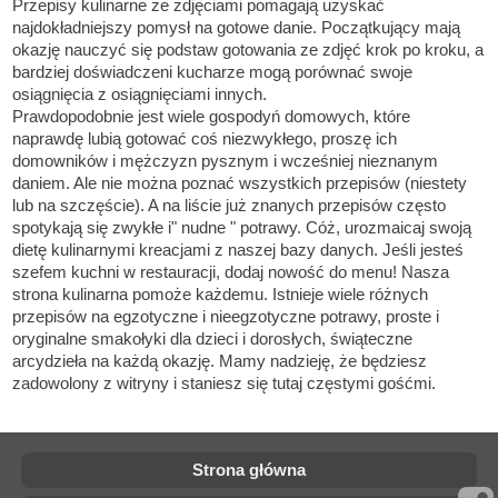
Przepisy kulinarne ze zdjęciami pomagają uzyskać
najdokładniejszy pomysł na gotowe danie. Początkujący mają
okazję nauczyć się podstaw gotowania ze zdjęć krok po kroku, a
bardziej doświadczeni kucharze mogą porównać swoje
osiągnięcia z osiągnięciami innych.
Prawdopodobnie jest wiele gospodyń domowych, które
naprawdę lubią gotować coś niezwykłego, proszę ich
domowników i mężczyzn pysznym i wcześniej nieznanym
daniem. Ale nie można poznać wszystkich przepisów (niestety
lub na szczęście). A na liście już znanych przepisów często
spotykają się zwykłe i" nudne " potrawy. Cóż, urozmaicaj swoją
dietę kulinarnymi kreacjami z naszej bazy danych. Jeśli jesteś
szefem kuchni w restauracji, dodaj nowość do menu! Nasza
strona kulinarna pomoże każdemu. Istnieje wiele różnych
przepisów na egzotyczne i nieegzotyczne potrawy, proste i
oryginalne smakołyki dla dzieci i dorosłych, świąteczne
arcydzieła na każdą okazję. Mamy nadzieję, że będziesz
zadowolony z witryny i staniesz się tutaj częstymi gośćmi.
Strona główna