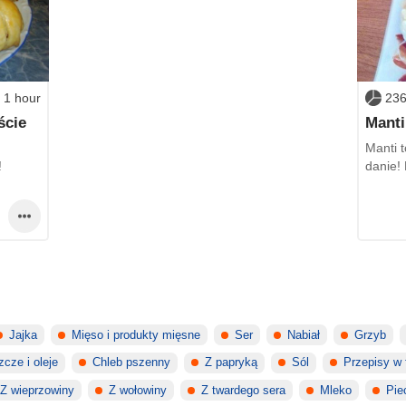
1 hour
236
ście
Manti
Manti t
!
danie! 
Jajka
Mięso i produkty mięsne
Ser
Nabiał
Grzyb
zcze i oleje
Chleb pszenny
Z papryką
Sól
Przepisy w f
Z wieprzowiny
Z wołowiny
Z twardego sera
Mleko
Pie