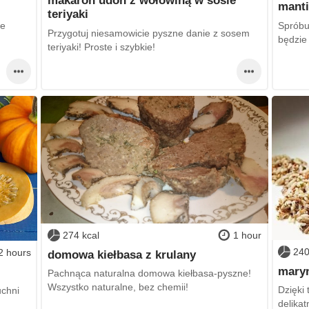
makaron udon z wołowiną w sosie
manti
teriyaki
le
Spróbu
Przygotuj niesamowicie pyszne danie z sosem
będzie 
teriyaki! Proste i szybkie!
274 kcal
1 hour
240
2 hours
domowa kiełbasa z krulany
maryn
Pachnąca naturalna domowa kiełbasa-pyszne!
Wszystko naturalne, bez chemii!
Dzięki 
uchni
delika