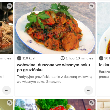
minutes
110 kcal
1 hour10 minutes
90 
wołowina, duszona we własnym soku
lekka
po gruzińsku
Bardzo
m i
Tradycyjne gruzińskie danie z duszoną wołowiną
prostu
we własnym soku. Smacznie.