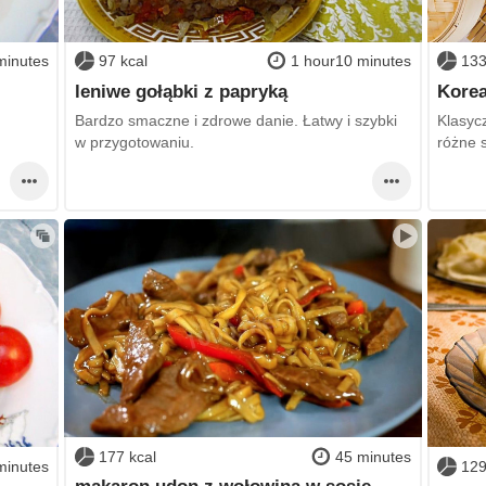
minutes
97 kcal
1 hour10 minutes
133
leniwe gołąbki z papryką
Korea
Bardzo smaczne i zdrowe danie. Łatwy i szybki
Klasycz
w przygotowaniu.
różne 
177 kcal
45 minutes
minutes
129