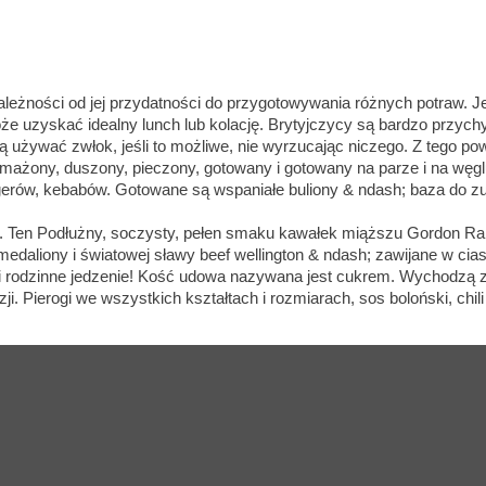
zależności od jej przydatności do przygotowywania różnych potraw.
że uzyskać idealny lunch lub kolację. Brytyjczycy są bardzo przychyl
ą używać zwłok, jeśli to możliwe, nie wyrzucając niczego. Z tego po
smażony, duszony, pieczony, gotowany i gotowany na parze i na węg
rgerów, kebabów. Gotowane są wspaniałe buliony & ndash; baza do 
na. Ten Podłużny, soczysty, pełen smaku kawałek miąższu Gordon R
 medaliony i światowej sławy beef wellington & ndash; zawijane w c
 i rodzinne jedzenie! Kość udowa nazywana jest cukrem. Wychodzą z
i. Pierogi we wszystkich kształtach i rozmiarach, sos boloński, chili 