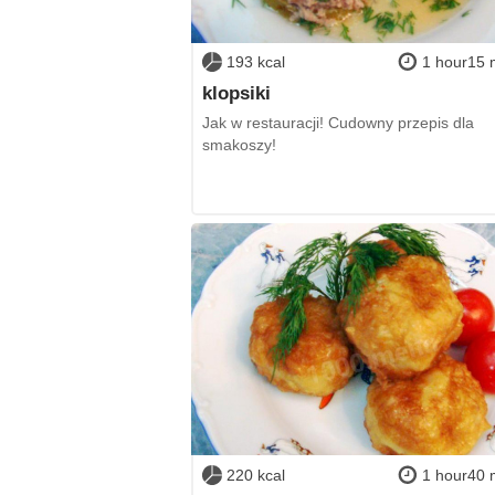
193 kcal
1 hour15 
klopsiki
Jak w restauracji! Cudowny przepis dla
smakoszy!
220 kcal
1 hour40 