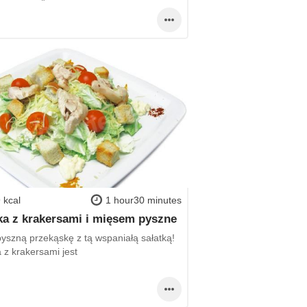
 kcal
1 hour30 minutes
ka z krakersami i mięsem pyszne
pyszną przekąskę z tą wspaniałą sałatką!
 z krakersami jest