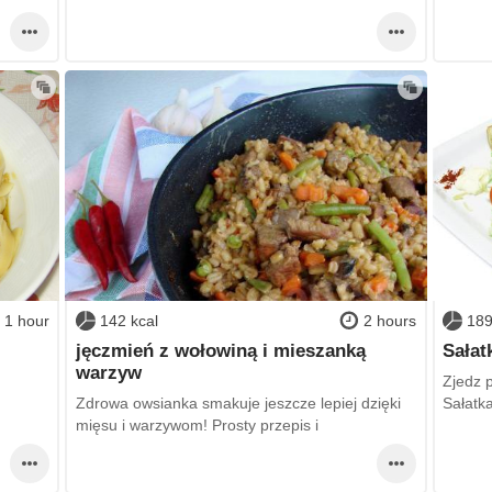
1 hour
142 kcal
2 hours
189
jęczmień z wołowiną i mieszanką
Sałat
warzyw
Zjedz 
Zdrowa owsianka smakuje jeszcze lepiej dzięki
Sałatka
mięsu i warzywom! Prosty przepis i