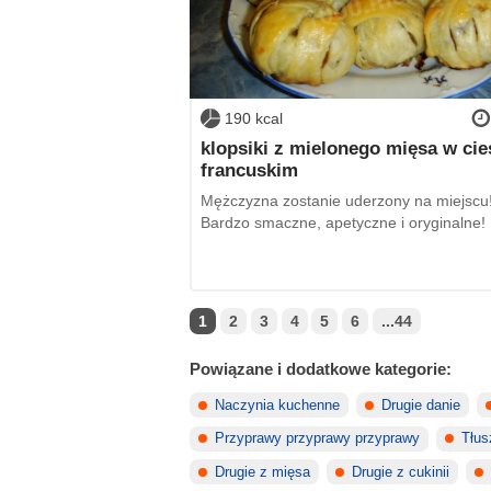
190 kcal
klopsiki z mielonego mięsa w cie
francuskim
Mężczyzna zostanie uderzony na miejscu
Bardzo smaczne, apetyczne i oryginalne!
1
2
3
4
5
6
...44
Powiązane i dodatkowe kategorie:
Naczynia kuchenne
Drugie danie
Przyprawy przyprawy przyprawy
Tłus
Drugie z mięsa
Drugie z cukinii