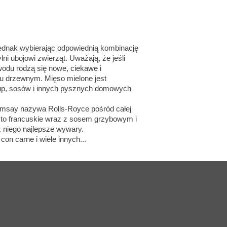
 Jednak wybierając odpowiednią kombinację
ni ubojowi zwierząt. Uważają, że jeśli
wodu rodzą się nowe, ciekawe i
lu drzewnym. Mięso mielone jest
zup, sosów i innych pysznych domowych
amsay nazywa Rolls-Royce pośród całej
iasto francuskie wraz z sosem grzybowym i
 niego najlepsze wywary.
con carne i wiele innych...