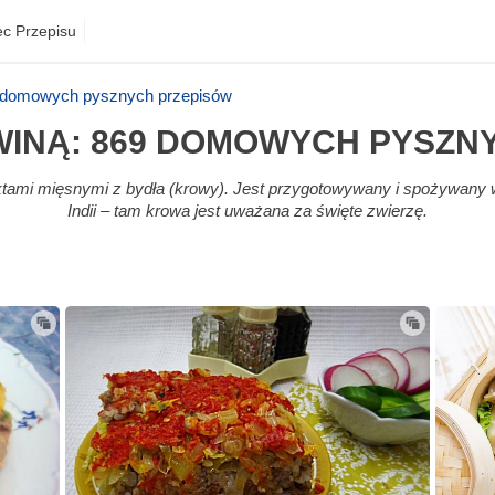
ec Przepisu
9 domowych pysznych przepisów
WINĄ: 869 DOMOWYCH PYSZN
tami mięsnymi z bydła (krowy). Jest przygotowywany i spożywany w
Indii – tam krowa jest uważana za święte zwierzę.