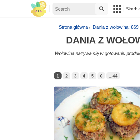
Skarbi
Strona główna
Dania z wołowiną: 86
DANIA Z WOŁO
Wołowina nazywa się w gotowaniu produk
1
2
3
4
5
6
...44