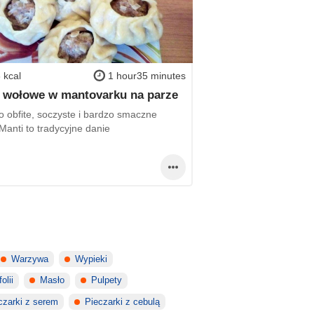
 kcal
1 hour35 minutes
 wołowe w mantovarku na parze
o obfite, soczyste i bardzo smaczne
Manti to tradycyjne danie
Warzywa
Wypieki
olii
Masło
Pulpety
czarki z serem
Pieczarki z cebulą