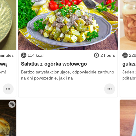
minutes
114 kcal
2 hours
229
ową
Sałatka z ogórka wołowego
gula
ym!
Bardzo satysfakcjonujące, odpowiednie zarówno
Jeden 
na dni powszednie, jak i na
półfab