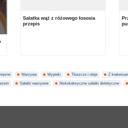
Sałatka wąż z różowego łososia
Pr
przepis
pu
e
 mięsne
Warzywa
Wypieki
Tłuszcze i oleje
Z krakersa
nezem
Sałatki warzywne
Niskokaloryczne sałatki dietetyczne