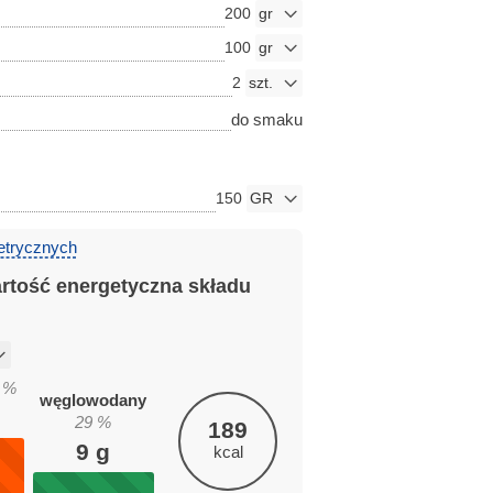
200
100
2
do smaku
150
etrycznych
artość energetyczna składu
%
węglowodany
29
%
189
9
g
kcal