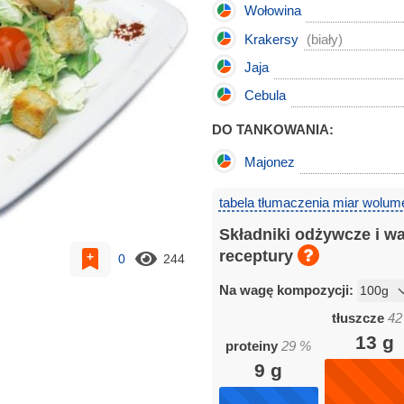
Wołowina
Krakersy
(biały)
Jaja
Cebula
DO TANKOWANIA:
Majonez
tabela tłumaczenia miar wolum
Składniki odżywcze i w
receptury
0
244
Na wagę kompozycji:
tłuszcze
42
13
g
proteiny
29
%
9
g