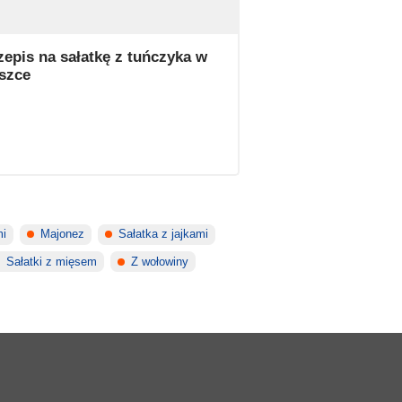
zepis na sałatkę z tuńczyka w
szce
mi
Majonez
Sałatka z jajkami
Sałatki z mięsem
Z wołowiny