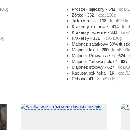
/100g
Proszek jajeczny
-
542
kcal/
Żółtko
-
352
kcal/100g
Jajko strusia
-
118
kcal/100g
Krakersy kremowe
-
414
kca
Krakersy pszenne
-
331
kcal
00g
Krakersy
-
331
kcal/100g
Majonez sałatkowy 50% tłusz
Majonez lekki
-
260
kcal/100
Majonez Prowansalski
-
624
Majonez "prowansalski"
-
627
Majonez stołowy
-
627
kcal/1
Kapusta pekińska
-
16
kcal/1
Cebula
-
41
kcal/100g