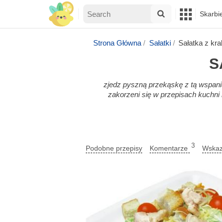
Skarbi
Strona Główna
Sałatki
Sałatka z kr
S
zjedz pyszną przekąskę z tą wspania
zakorzeni się w przepisach kuchni 
3
Podobne przepisy
Komentarze
Wskaz