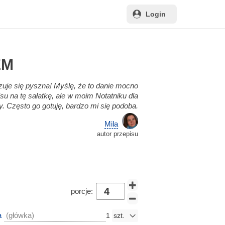
Login
EM
zuje się pyszna! Myślę, że to danie mocno
su na tę sałatkę, ale w moim Notatniku dla
y. Często go gotuję, bardzo mi się podoba.
Mila
autor przepisu
porcje:
a
(główka)
1