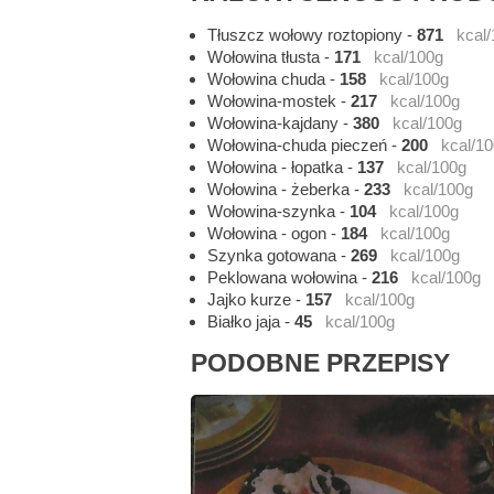
Tłuszcz wołowy roztopiony
-
871
kcal
Wołowina tłusta
-
171
kcal/100g
Wołowina chuda
-
158
kcal/100g
Wołowina-mostek
-
217
kcal/100g
Wołowina-kajdany
-
380
kcal/100g
Wołowina-chuda pieczeń
-
200
kcal/1
Wołowina - łopatka
-
137
kcal/100g
Wołowina - żeberka
-
233
kcal/100g
Wołowina-szynka
-
104
kcal/100g
Wołowina - ogon
-
184
kcal/100g
Szynka gotowana
-
269
kcal/100g
Peklowana wołowina
-
216
kcal/100g
Jajko kurze
-
157
kcal/100g
Białko jaja
-
45
kcal/100g
PODOBNE PRZEPISY