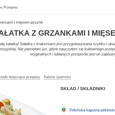
ec Przepisu
akersami i mięsem pyszne
AŁATKA Z GRZANKAMI I MIĘS
łą sałatką! Sałatka z krakersami jest przygotowywana szybko i oka
rosyjskiej. Nie pamiętam już, gdzie nauczyłem się kulinarnego przepi
oryginalnych i lubianych przepisów jest on zapisan
ówki dotyczące przepisu
Kalorie żywności
SKŁAD / SKŁADNIKI
Pekińska kapusta pekińsk