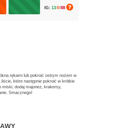
IG:
13
/
0
/
88
łókna rękami lub pokroić ostrym nożem w
iście, które następnie pokroić w krótkie
o miski, dodaj majonez, krakersy,
danie. Smacznego!
RAWY