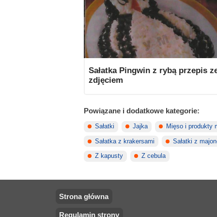
Sałatka Pingwin z rybą przepis z
zdjęciem
Powiązane i dodatkowe kategorie:
Sałatki
Jajka
Mięso i produkty
Sałatka z krakersami
Sałatki z majo
Z kapusty
Z cebula
Strona główna
Regulamin strony