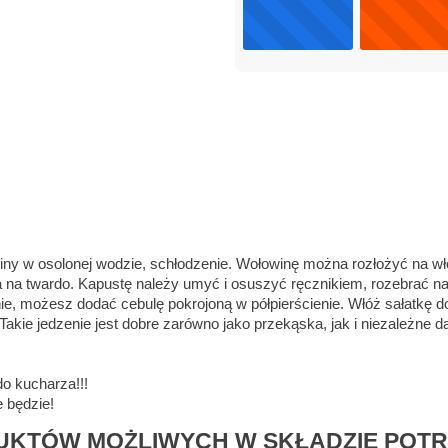
iny w osolonej wodzie, schłodzenie. Wołowinę można rozłożyć na w
ka na twardo. Kapustę należy umyć i osuszyć ręcznikiem, rozebrać na l
zenie, możesz dodać cebulę pokrojoną w półpierścienie. Włóż sałatkę d
kie jedzenie jest dobre zarówno jako przekąska, jak i niezależne 
do kucharza!!!
e będzie!
KTÓW MOŻLIWYCH W SKŁADZIE POT