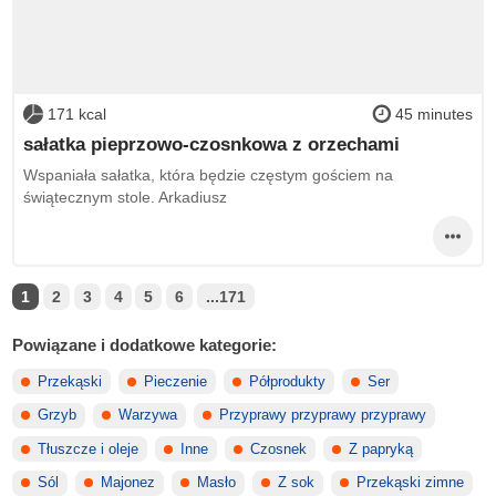
171 kcal
45 minutes
sałatka pieprzowo-czosnkowa z orzechami
Wspaniała sałatka, która będzie częstym gościem na
świątecznym stole. Arkadiusz
1
2
3
4
5
6
...171
Powiązane i dodatkowe kategorie:
Przekąski
Pieczenie
Półprodukty
Ser
Grzyb
Warzywa
Przyprawy przyprawy przyprawy
Tłuszcze i oleje
Inne
Czosnek
Z papryką
Sól
Majonez
Masło
Z sok
Przekąski zimne