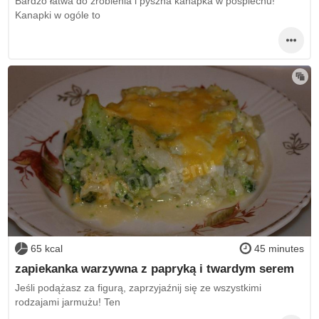
Bardzo łatwa do zrobienia i pyszna kanapka w pośpiechu!
Kanapki w ogóle to
65 kcal
45 minutes
zapiekanka warzywna z papryką i twardym serem
Jeśli podążasz za figurą, zaprzyjaźnij się ze wszystkimi
rodzajami jarmużu! Ten