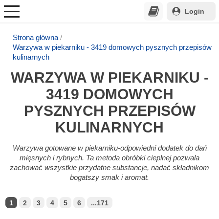
Login
Strona główna
Warzywa w piekarniku - 3419 domowych pysznych przepisów
kulinarnych
WARZYWA W PIEKARNIKU -
3419 DOMOWYCH
PYSZNYCH PRZEPISÓW
KULINARNYCH
Warzywa gotowane w piekarniku-odpowiedni dodatek do dań
mięsnych i rybnych. Ta metoda obróbki cieplnej pozwala
zachować wszystkie przydatne substancje, nadać składnikom
bogatszy smak i aromat.
1
2
3
4
5
6
...171