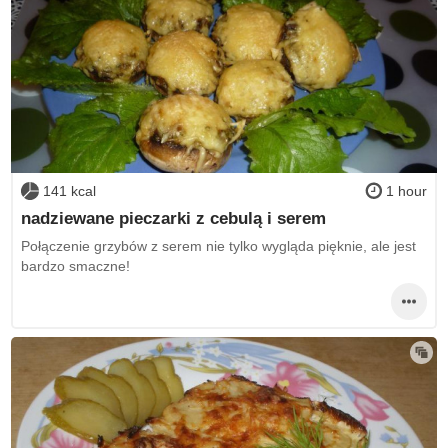
141 kcal
1 hour
nadziewane pieczarki z cebulą i serem
Połączenie grzybów z serem nie tylko wygląda pięknie, ale jest
bardzo smaczne!