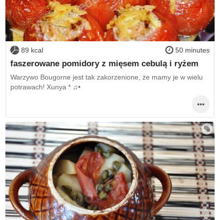
89 kcal
50 minutes
faszerowane pomidory z mięsem cebulą i ryżem
Warzywo Bougorne jest tak zakorzenione, że mamy je w wielu
potrawach! Xunya * ♫•