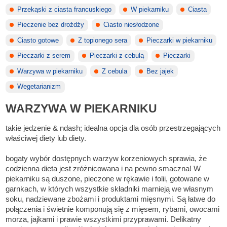
Przekąski z ciasta francuskiego
W piekarniku
Ciasta
Pieczenie bez drożdży
Ciasto niesłodzone
Ciasto gotowe
Z topionego sera
Pieczarki w piekarniku
Pieczarki z serem
Pieczarki z cebulą
Pieczarki
Warzywa w piekarniku
Z cebula
Bez jajek
Wegetarianizm
WARZYWA W PIEKARNIKU
takie jedzenie & ndash; idealna opcja dla osób przestrzegających
właściwej diety lub diety.
bogaty wybór dostępnych warzyw korzeniowych sprawia, że
codzienna dieta jest zróżnicowana i na pewno smaczna! W
piekarniku są duszone, pieczone w rękawie i folii, gotowane w
garnkach, w których wszystkie składniki marnieją we własnym
soku, nadziewane zbożami i produktami mięsnymi. Są łatwe do
połączenia i świetnie komponują się z mięsem, rybami, owocami
morza, jajkami i prawie wszystkimi przyprawami. Delikatny