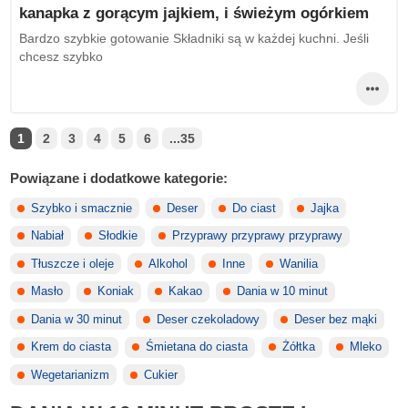
kanapka z gorącym jajkiem, i świeżym ogórkiem
Bardzo szybkie gotowanie Składniki są w każdej kuchni. Jeśli
chcesz szybko
1
2
3
4
5
6
...35
Powiązane i dodatkowe kategorie:
Szybko i smacznie
Deser
Do ciast
Jajka
Nabiał
Słodkie
Przyprawy przyprawy przyprawy
Tłuszcze i oleje
Alkohol
Inne
Wanilia
Masło
Koniak
Kakao
Dania w 10 minut
Dania w 30 minut
Deser czekoladowy
Deser bez mąki
Krem do ciasta
Śmietana do ciasta
Żółtka
Mleko
Wegetarianizm
Cukier