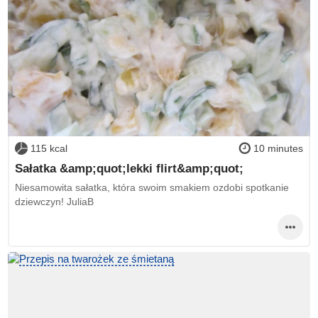
115 kcal
10 minutes
Sałatka &amp;quot;lekki flirt&amp;quot;
Niesamowita sałatka, która swoim smakiem ozdobi spotkanie
dziewczyn! JuliaB