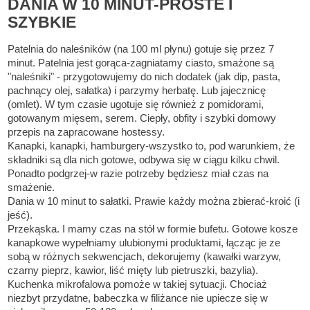
DANIA W 10 MINUT-PROSTE I
SZYBKIE
Patelnia do naleśników (na 100 ml płynu) gotuje się przez 7
minut. Patelnia jest gorąca-zagniatamy ciasto, smażone są
"naleśniki" - przygotowujemy do nich dodatek (jak dip, pasta,
pachnący olej, sałatka) i parzymy herbatę. Lub jajecznicę
(omlet). W tym czasie ugotuje się również z pomidorami,
gotowanym mięsem, serem. Ciepły, obfity i szybki domowy
przepis na zapracowane hostessy.
Kanapki, kanapki, hamburgery-wszystko to, pod warunkiem, że
składniki są dla nich gotowe, odbywa się w ciągu kilku chwil.
Ponadto podgrzej-w razie potrzeby będziesz miał czas na
smażenie.
Dania w 10 minut to sałatki. Prawie każdy można zbierać-kroić (i
jeść).
Przekąska. I mamy czas na stół w formie bufetu. Gotowe kosze
kanapkowe wypełniamy ulubionymi produktami, łącząc je ze
sobą w różnych sekwencjach, dekorujemy (kawałki warzyw,
czarny pieprz, kawior, liść mięty lub pietruszki, bazylia).
Kuchenka mikrofalowa pomoże w takiej sytuacji. Chociaż
niezbyt przydatne, babeczka w filiżance nie upiecze się w