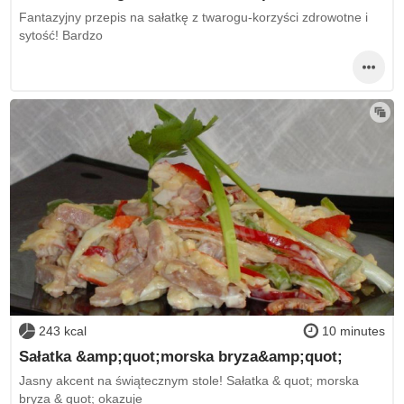
Fantazyjny przepis na sałatkę z twarogu-korzyści zdrowotne i
sytość! Bardzo
243 kcal
10 minutes
Sałatka &amp;quot;morska bryza&amp;quot;
Jasny akcent na świątecznym stole! Sałatka & quot; morska
bryza & quot; okazuje