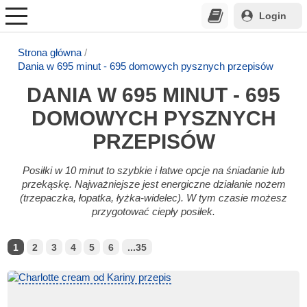
Login
Strona główna
Dania w 695 minut - 695 domowych pysznych przepisów
DANIA W 695 MINUT - 695
DOMOWYCH PYSZNYCH
PRZEPISÓW
Posiłki w 10 minut to szybkie i łatwe opcje na śniadanie lub
przekąskę. Najważniejsze jest energiczne działanie nożem
(trzepaczka, łopatka, łyżka-widelec). W tym czasie możesz
przygotować ciepły posiłek.
1
2
3
4
5
6
...35