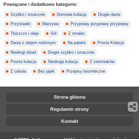
Powiązane i dodatkowe kategorie:
Szybko i smacznie
Domowa kolacja
Drugie danie
Przystawki
Warzywa
Przyprawy przyprawy przyprawy
Tłuszcze i oleje
Sól
Z smalec
Dania z olejem roślinnym
Na patelni
Prosta Kolacja
Niedrogi obiad
Drugie szybko i smacznie
Prosta kolacja
Niedroga kolacja
Z ziemniaków
Z cebula
Bez jajek
Przepisy bezmleczne
Strona główna
Regulamin strony
Kontakt