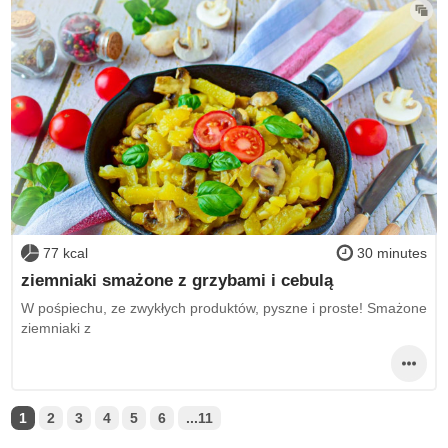
77 kcal
30 minutes
ziemniaki smażone z grzybami i cebulą
W pośpiechu, ze zwykłych produktów, pyszne i proste! Smażone
ziemniaki z
1
2
3
4
5
6
...11