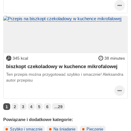
345 kcal
38 minutes
biszkopt czekoladowy w kuchence mikrofalowej
Ten przepis można przygotować szybko i smacznie! Aleksandra
autor przepisu
1
2
3
4
5
6
...29
Powiązane i dodatkowe kategorie:
Szybko i smacznie
Na śniadanie
Pieczenie