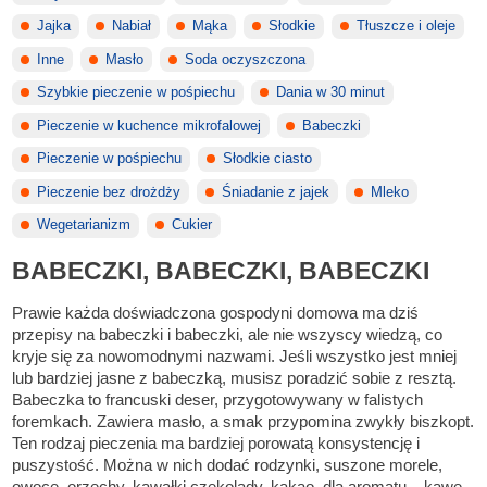
Jajka
Nabiał
Mąka
Słodkie
Tłuszcze i oleje
Inne
Masło
Soda oczyszczona
Szybkie pieczenie w pośpiechu
Dania w 30 minut
Pieczenie w kuchence mikrofalowej
Babeczki
Pieczenie w pośpiechu
Słodkie ciasto
Pieczenie bez drożdży
Śniadanie z jajek
Mleko
Wegetarianizm
Cukier
BABECZKI, BABECZKI, BABECZKI
Prawie każda doświadczona gospodyni domowa ma dziś
przepisy na babeczki i babeczki, ale nie wszyscy wiedzą, co
kryje się za nowomodnymi nazwami. Jeśli wszystko jest mniej
lub bardziej jasne z babeczką, musisz poradzić sobie z resztą.
Babeczka to francuski deser, przygotowywany w falistych
foremkach. Zawiera masło, a smak przypomina zwykły biszkopt.
Ten rodzaj pieczenia ma bardziej porowatą konsystencję i
puszystość. Można w nich dodać rodzynki, suszone morele,
owoce, orzechy, kawałki czekolady, kakao, dla aromatu – kawę,