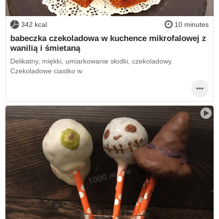
342 kcal
10 minutes
babeczka czekoladowa w kuchence mikrofalowej z
wanilią i śmietaną
Delikatny, miękki, umiarkowanie słodki, czekoladowy.
Czekoladowe ciastko w