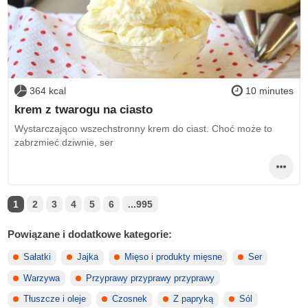
364 kcal
10 minutes
krem z twarogu na ciasto
Wystarczająco wszechstronny krem do ciast. Choć może to
zabrzmieć dziwnie, ser
1
2
3
4
5
6
...995
Powiązane i dodatkowe kategorie:
Sałatki
Jajka
Mięso i produkty mięsne
Ser
Warzywa
Przyprawy przyprawy przyprawy
Tłuszcze i oleje
Czosnek
Z papryką
Sól