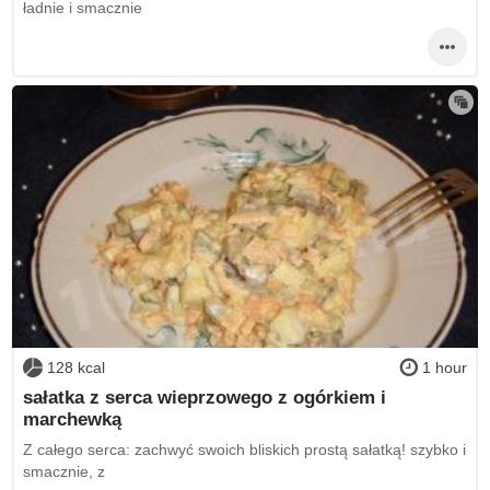
ładnie i smacznie
128 kcal
1 hour
sałatka z serca wieprzowego z ogórkiem i
marchewką
Z całego serca: zachwyć swoich bliskich prostą sałatką! szybko i
smacznie, z