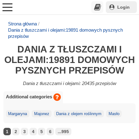
Login
Strona główna
Dania z tłuszczami i olejami:19891 domowych pysznych
przepisów
DANIA Z TŁUSZCZAMI I
OLEJAMI:19891 DOMOWYCH
PYSZNYCH PRZEPISÓW
Dania z tłuszczami i olejami: 20435 przepisów
Additional categories
Margaryna
Majonez
Dania z olejem roślinnym
Masło
1
2
3
4
5
6
...995