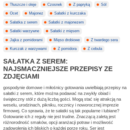
Tłuszcze i oleje
Czosnek
Z papryką
Sól
Ocet
Majonez
Sałatki z kurczaka
Sałatka z serem
Sałatki z majonezem
Sałatki warzywne
Sałatki z mięsem
Jajka z pomidorami
Mięso drobiowe
Z twardego sera
Kurczak z warzywami
Z pomidora
Z cebula
SAŁATKA Z SEREM:
NAJSMACZNIEJSZE PRZEPISY ZE
ZDJĘCIAMI
gospodynie domowe i miłośnicy gotowania uwielbiają przepisy na
sałatki z serem, które można podawać na zwykły obiad i
świąteczny stół z dużą liczbą gości. Mogą stać się atrakcją na
weselu, urodzinach, pikniku, rocznicy i noworocznej imprezie
firmowej. Co sprawia, że te sałatki są tak popularne i lubiane?
Gotowanie ich z reguły nie jest trudne. Znaczącą zaletą jest
różnorodność smaków, opcji aranżacji potraw i możliwość
zadowolenia ich bliskich o każdej porze roku. Ser jest