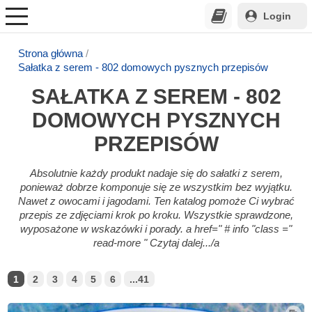
Login
Strona główna
Sałatka z serem - 802 domowych pysznych przepisów
SAŁATKA Z SEREM - 802
DOMOWYCH PYSZNYCH
PRZEPISÓW
Absolutnie każdy produkt nadaje się do sałatki z serem,
ponieważ dobrze komponuje się ze wszystkim bez wyjątku.
Nawet z owocami i jagodami. Ten katalog pomoże Ci wybrać
przepis ze zdjęciami krok po kroku. Wszystkie sprawdzone,
wyposażone w wskazówki i porady. a href=" # info "class ="
read-more " Czytaj dalej.../a
1
2
3
4
5
6
...41