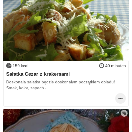
159 kcal
40 minutes
Sałatka Cezar z krakersami
Doskonała sałatka będzie doskonałym początkiem obiadu!
Smak, kolor, zapach -