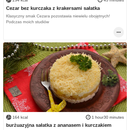
294 kcal
45 minutes
Cezar bez kurczaka z krakersami sałatka
Klasyczny smak Cezara pozostawia niewielu obojętnych!
Podczas moich studiów
164 kcal
1 hour30 minutes
burżuazyjna sałatka z ananasem i kurczakiem