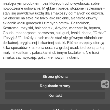
niezbędnym produktem, bez którego trudno wyobrazić sobie
nowoczesne gotowanie. Miękkie i twarde, stopione i spleśniałe -
stały się prawdziwą ucztą dla smakoszy od małych do dużych.
Są obecne na stole nie tylko jako krojenie, ale także główny
składnik wielu gorących i zimnych potraw. Poshekhon,
Kostroma, rosyjski, holenderski, Adyghe, mozzarella, brynza,
Gouda, mascarpone, parmezan, suluguni, fetaki, ricotta, "Orbita"
i "przyjaźń" - każdy z nich może stać się głównym składnikiem
delikatnej, oryginalnej i pikantnej sałatki. Różne przepisy oferują
kilka sposobów kruszenia sera: na grubej osadzie drobną tarką,
małymi kostkami, paluszkami lub innym kształtem. Nie traci
smaku, zachwycając gości kremowymi nutami.
Strona główna
Regulamin strony
Kontakt