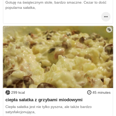
Gotuję na świątecznym stole, bardzo smaczne. Cezar to dość
popularna sałatka,
299 kcal
45 minutes
ciepła sałatka z grzybami miodowymi
Ciepła sałatka jest nie tylko pyszna, ale także bardzo
satysfakcjonująca,