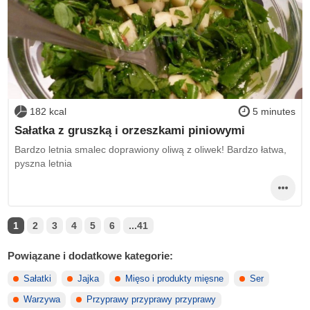
182 kcal
5 minutes
Sałatka z gruszką i orzeszkami piniowymi
Bardzo letnia smalec doprawiony oliwą z oliwek! Bardzo łatwa,
pyszna letnia
1
2
3
4
5
6
...41
Powiązane i dodatkowe kategorie:
Sałatki
Jajka
Mięso i produkty mięsne
Ser
Warzywa
Przyprawy przyprawy przyprawy