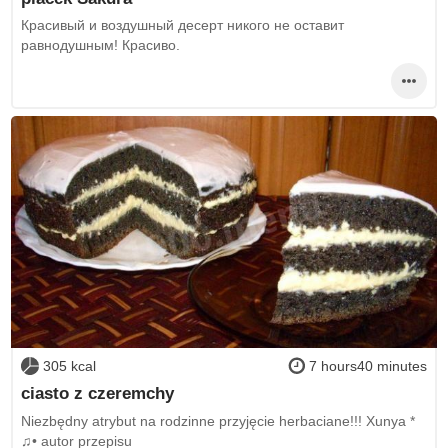
Красивый и воздушный десерт никого не оставит
равнодушным! Красиво.
305 kcal
7 hours40 minutes
ciasto z czeremchy
Niezbędny atrybut na rodzinne przyjęcie herbaciane!!! Xunya *
♫• autor przepisu