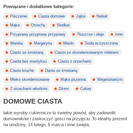
Powiązane i dodatkowe kategorie:
Pieczenie
Ciasta domowe
Jajka
Nabiał
Mąka
Orzechy
Słodkie
Przyprawy przyprawy przyprawy
Tłuszcze i oleje
Inne
Wanilia
Margaryna
Masło
Soda oczyszczona
Ciasto ze śmietaną
Ciasto ze skondensowanym mlekiem
Ciasta bez mastyksu
Ciasto z orzechami
Ciasto kruche
Dania ze śmietaną
Mleko skondensowane
Mąka pszenna
Wegetarianizm
Z orzechami włoskimi
Dżem
Cukier
DOMOWE CIASTA
takie wyroby cukiernicze to świetny powód, aby zadowolić
domowników i zaskoczyć gości na przyjęciu. To idealny prezent
na urodziny, 14 lutego, 8 marca i inne święta.