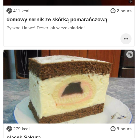
411 kcal
2 hours
domowy sernik ze skórką pomarańczową
Pyszne i łatwe! Deser jak w czekoladzie!
279 kcal
9 hours
placek Sakura