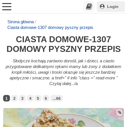
Login
Strona główna
Ciasta domowe-1307 domowy pyszny przepis
CIASTA DOMOWE-1307
DOMOWY PYSZNY PRZEPIS
Słodycze kochają zarówno dorośli, jak i dzieci, a ciasto
przygotowane delikatnymi rękami mamy lub żony z dodatkiem
kropli miłości, uwagi i troski okazuje się jeszcze bardziej
apetyczne i smaczne. a href=" # info "class =" read-more "
Czytaj dalej.../a
1
2
3
4
5
6
...66