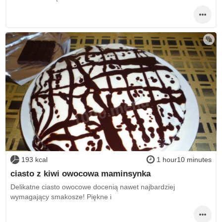
193 kcal
1 hour10 minutes
ciasto z kiwi owocowa maminsynka
Delikatne ciasto owocowe docenią nawet najbardziej
wymagający smakosze! Piękne i