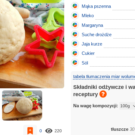
Mąka pszenna
Mleko
Margaryna
Suche drożdże
Jaja kurze
Cukier
Sól
tabela tłumaczenia miar wolum
Składniki odżywcze i w
receptury
Na wagę kompozycji:
tłuszcze
30
0
220