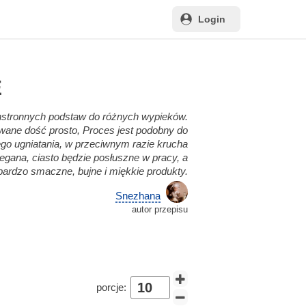
Login
E
echstronnych podstaw do różnych wypieków.
ywane dość prosto, Proces jest podobny do
iego ugniatania, w przeciwnym razie krucha
zegana, ciasto będzie posłuszne w pracy, a
ardzo smaczne, bujne i miękkie produkty.
Snezhana
autor przepisu
porcje: