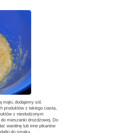
ą mąki, dodajemy sól.
ch produktów z takiego ciasta,
duktów z niesłodzonym
 do mieszanki drożdżowej. Do
ć wanilinę lub inne pikantne
odatki do smaku.