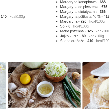
Margaryna kanapkowa
-
688
Margaryna do pieczenia
-
675
Margaryna dietetyczna
-
366
-
140
kcal/100g
Margaryna półtłusta 40 %
-
41
Margaryna
-
720
kcal/100g
Sol
-
0
kcal/100g
Mąka pszenna
-
325
kcal/10
Jajko kurze
-
80
kcal/100g
Suche drożdże
-
410
kcal/10