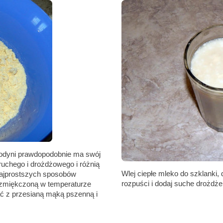
spodyni prawdopodobnie ma swój
ruchego i drożdżowego i różnią
Wlej ciepłe mleko do szklanki, 
 najprostszych sposobów
rozpuści i dodaj suche drożdże
ę zmiękczoną w temperaturze
ć z przesianą mąką pszenną i