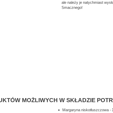
ale należy je natychmiast wysł
Smacznego!
KTÓW MOŻLIWYCH W SKŁADZIE POT
Margaryna niskotłuszczowa
-