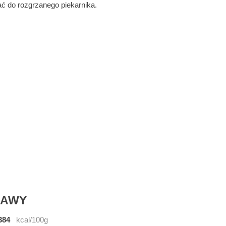
ać do rozgrzanego piekarnika.
RAWY
384
kcal/100g