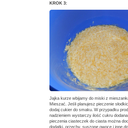
KROK 3:
Jajka kurze wbijamy do miski z mieszank
Mieszać. Jeśli planujesz pieczenie słodki
dodaj cukier do smaku. W przypadku pro
nadzieniem wystarczy ilość cukru dodana
pieczenia ciasteczek do ciasta można doda
dodatki, orzechy, suszone owoce i inne d