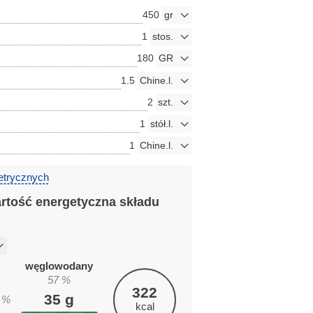
450
1
180
1.5
2
1
1
etrycznych
artość energetyczna składu
węglowodany
57
%
322
35
g
%
kcal