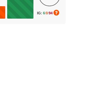
IG:
6
/
0
/
94