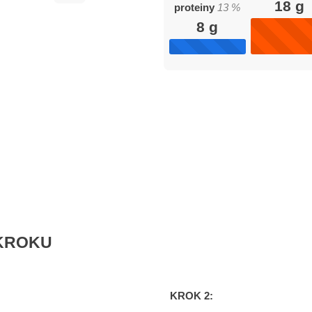
18
g
proteiny
13
%
8
g
KROKU
KROK 2: