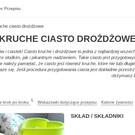
ec Przepisu
uche ciasto drożdżowe
KRUCHE CIASTO DROŻDŻOW
ków i ciastek! Ciasto kruche i drożdżowe to jedna z najbardziej wsz
e słodkim, jak i pikantnym nadzieniem. Takie ciasto jest przygotow
 należy pamiętać, że ciasto jest również kruche, które nie lubi dług
aże się. Jeśli procedura przygotowania ciasta jest dokładnie przestr
otrzymasz b
5
ie krok po kroku
Wskazówki dotyczące przepisu
Kalorie żywności
SKŁAD / SKŁADNIKI