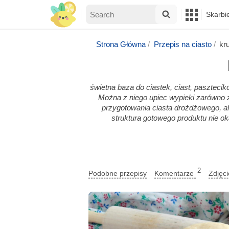
Skarbi
Strona Główna
Przepis na ciasto
kr
świetna baza do ciastek, ciast, paszteci
Można z niego upiec wypieki zarówno z
przygotowania ciasta drożdżowego, ale
struktura gotowego produktu nie ok
2
Podobne przepisy
Komentarze
Zdjęc