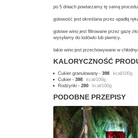
po 5 dniach powtarzamy tę samą procedu
gotowość jest określana przez opadłą ręka
gotowe wino jest filtrowane przez gazę zł
wysyłamy do lodówki lub piwnicy.
takie wino jest przechowywane w chłodny
KALORYCZNOŚĆ PRODU
Cukier granulowany
-
398
kcal/100g
Cukier
-
398
kcal/100g
Rodzynki
-
280
kcal/100g
PODOBNE PRZEPISY