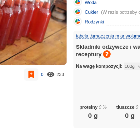
Woda
Cukier
(W razie potrzeby 
Rodzynki
tabela tłumaczenia miar wolum
Składniki odżywcze i w
receptury
Na wagę kompozycji:
0
233
proteiny
0
%
tłuszcze
0
0
g
0
g