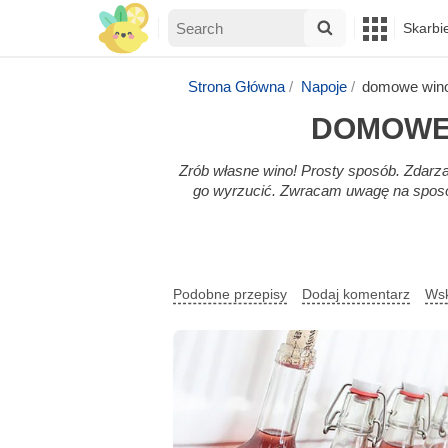
Skarbi
Strona Główna
Napoje
domowe wino
DOMOWE
Zrób własne wino! Prosty sposób. Zdarza 
go wyrzucić. Zwracam uwagę na spos
Podobne przepisy
Dodaj komentarz
Wsk