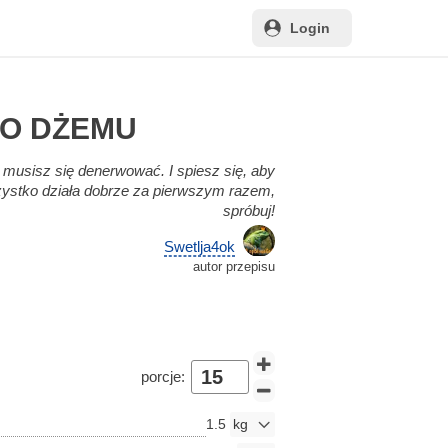
Login
O DŻEMU
 musisz się denerwować. I spiesz się, aby
stko działa dobrze za pierwszym razem,
spróbuj!
Swetlja4ok
autor przepisu
porcje:
1.5