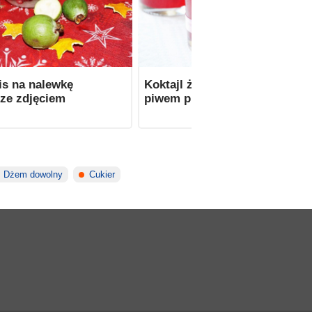
is na nalewkę
Koktajl żurawinowy z imbiro
ze zdjęciem
piwem przepis ze zdjęciem
Dżem dowolny
Cukier