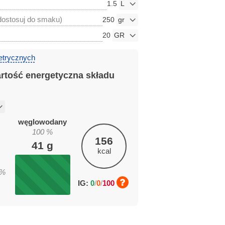
1.5
dostosuj do smaku)
250
20
etrycznych
artość energetyczna składu
węglowodany
100
%
156
41
g
kcal
%
IG:
0
/
0
/
100