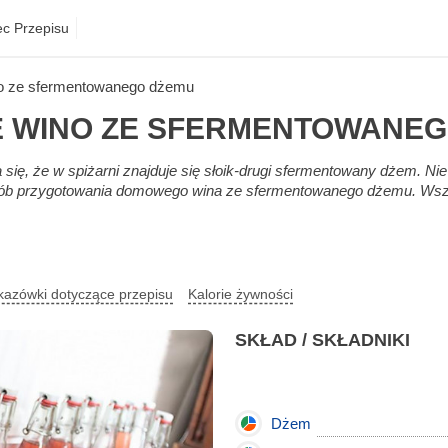
ec Przepisu
 ze sfermentowanego dżemu
 WINO ZE SFERMENTOWANEG
się, że w spiżarni znajduje się słoik-drugi sfermentowany dżem. Nie
ób przygotowania domowego wina ze sfermentowanego dżemu. Wszy
azówki dotyczące przepisu
Kalorie żywności
SKŁAD / SKŁADNIKI
Dżem