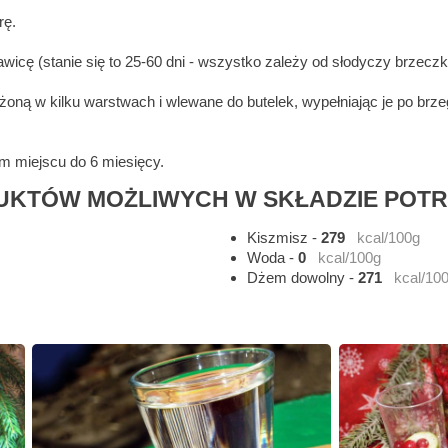
rę.
wicę (stanie się to 25-60 dni - wszystko zależy od słodyczy brzeczk
ożoną w kilku warstwach i wlewane do butelek, wypełniając je po brz
m miejscu do 6 miesięcy.
KTÓW MOŻLIWYCH W SKŁADZIE POT
Kiszmisz
-
279
kcal/100g
Woda
-
0
kcal/100g
Dżem dowolny
-
271
kcal/10