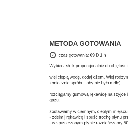
METODA GOTOWANIA
czas gotowania:
69 D 1 h
Wybierz słoik proporcjonalnie do objętości
wlej ciepłą wodę, dodaj dżem. Wlej rodzyn
koniecznie spróbuj, aby nie było mdłe).
rozciągamy gumową rękawicę na szyjce bu
gazu.
zostawiamy w ciemnym, ciepłym miejscu n
- zdejmij rękawicę i spuść trochę płynu pr
- w spuszczonym płynie rozcieńczamy 50