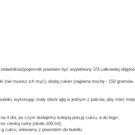
 składników(pojemnik powinien być wypełniony 2/3 całkowitej objętości
ki (nie musisz ich myć), dodaj cukier (najpierw trochę - 150 gramów
telki, wykonując mały otwór igłą w jednym z palców, aby mieć mi
a 4 dni, po czym dodajemy kolejną porcję cukru, a do tego:
zez cienką rurkę (około 100 ml);
 g cukru, wlewamy z powrotem do butelki.