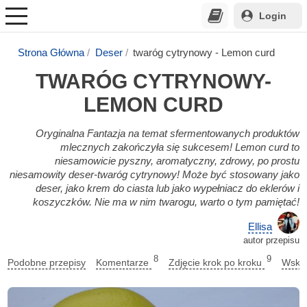
Login
Strona Główna
Deser
twaróg cytrynowy - Lemon curd
TWARÓG CYTRYNOWY-
LEMON CURD
Oryginalna Fantazja na temat sfermentowanych produktów
mlecznych zakończyła się sukcesem! Lemon curd to
niesamowicie pyszny, aromatyczny, zdrowy, po prostu
niesamowity deser-twaróg cytrynowy! Może być stosowany jako
deser, jako krem do ciasta lub jako wypełniacz do eklerów i
koszyczków. Nie ma w nim twarogu, warto o tym pamiętać!
Ellisa
autor przepisu
8
9
Podobne przepisy
Komentarze
Zdjęcie krok po kroku
Wskaz