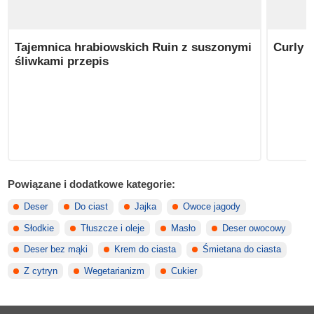
Tajemnica hrabiowskich Ruin z suszonymi
Curly V
śliwkami przepis
Powiązane i dodatkowe kategorie:
Deser
Do ciast
Jajka
Owoce jagody
Słodkie
Tłuszcze i oleje
Masło
Deser owocowy
Deser bez mąki
Krem do ciasta
Śmietana do ciasta
Z cytryn
Wegetarianizm
Cukier