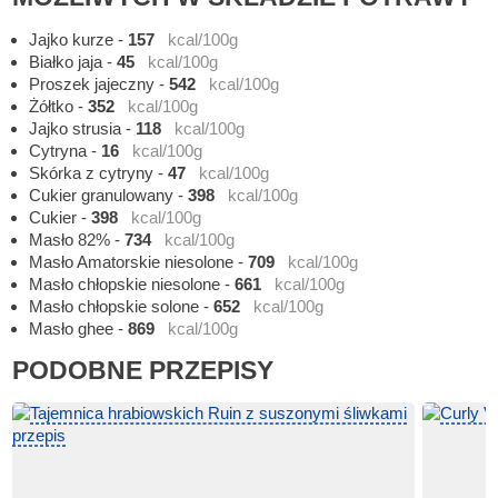
Jajko kurze
-
157
kcal/100g
Białko jaja
-
45
kcal/100g
Proszek jajeczny
-
542
kcal/100g
Żółtko
-
352
kcal/100g
Jajko strusia
-
118
kcal/100g
Cytryna
-
16
kcal/100g
Skórka z cytryny
-
47
kcal/100g
Cukier granulowany
-
398
kcal/100g
Cukier
-
398
kcal/100g
Masło 82%
-
734
kcal/100g
Masło Amatorskie niesolone
-
709
kcal/100g
Masło chłopskie niesolone
-
661
kcal/100g
Masło chłopskie solone
-
652
kcal/100g
Masło ghee
-
869
kcal/100g
PODOBNE PRZEPISY