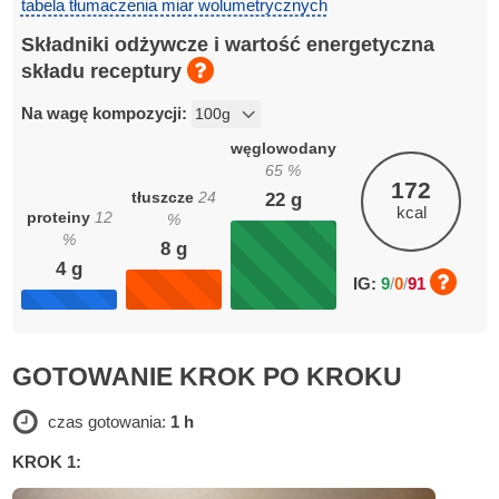
tabela tłumaczenia miar wolumetrycznych
Składniki odżywcze i wartość energetyczna
składu receptury
Na wagę kompozycji:
węglowodany
65
%
172
tłuszcze
24
22
g
kcal
proteiny
12
%
%
8
g
4
g
IG:
9
/
0
/
91
GOTOWANIE KROK PO KROKU
czas gotowania:
1 h
KROK 1: