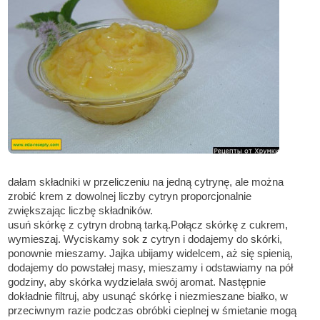
dałam składniki w przeliczeniu na jedną cytrynę, ale można
zrobić krem z dowolnej liczby cytryn proporcjonalnie
zwiększając liczbę składników.
usuń skórkę z cytryn drobną tarką.Połącz skórkę z cukrem,
wymieszaj. Wyciskamy sok z cytryn i dodajemy do skórki,
ponownie mieszamy. Jajka ubijamy widelcem, aż się spienią,
dodajemy do powstałej masy, mieszamy i odstawiamy na pół
godziny, aby skórka wydzielała swój aromat. Następnie
dokładnie filtruj, aby usunąć skórkę i niezmieszane białko, w
przeciwnym razie podczas obróbki cieplnej w śmietanie mogą