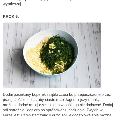
wymieszaj.
KROK 6:
Dodaj posiekany koperek i ząbki czosnku przepuszczone przez
prasę. Jeśli chcesz, aby ciasto miało łagodniejszy smak,
możesz dodać mniej czosnku lub w ogóle go nie dodawać. Dodaj
sól ostrożnie i dopiero po spróbowaniu nadzienia. Zwykle w
serze jest już wystarczająco dużo soli, a dodatkową solą można