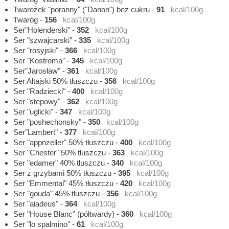
Twarożek "poranny" ("Danon") bez cukru
-
91
kcal/100g
Twaróg
-
156
kcal/100g
Ser"Holenderski"
-
352
kcal/100g
Ser "szwajcarski"
-
335
kcal/100g
Ser "rosyjski"
-
366
kcal/100g
Ser "Kostroma"
-
345
kcal/100g
Ser"Jarosław"
-
361
kcal/100g
Ser Ałtajski 50% tłuszczu
-
356
kcal/100g
Ser "Radziecki"
-
400
kcal/100g
Ser "stepowy"
-
362
kcal/100g
Ser "uglicki"
-
347
kcal/100g
Ser "poshechonsky"
-
350
kcal/100g
Ser"Lambert"
-
377
kcal/100g
Ser "appnzeller" 50% tłuszczu
-
400
kcal/100g
Ser "Chester" 50% tłuszczu
-
363
kcal/100g
Ser "edamer" 40% tłuszczu
-
340
kcal/100g
Ser z grzybami 50% tłuszczu
-
395
kcal/100g
Ser "Emmental" 45% tłuszczu
-
420
kcal/100g
Ser "gouda" 45% tłuszczu
-
356
kcal/100g
Ser "aiadeus"
-
364
kcal/100g
Ser "House Blanc" (półtwardy)
-
360
kcal/100g
Ser "lo spalmino"
-
61
kcal/100g