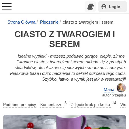
Login
Strona Główna
Pieczenie
ciasto z twarogiem i serem
CIASTO Z TWAROGIEM I
SEREM
idealne wypieki - możesz podawać gorące, ciepłe, zimne.
Pikantne ciasto z twarogiem i serem składa się z prostych
składników, ale okazuje się niezwykle smaczne i soczyste.
Piaskowa baza i dużo nadzienia to sekret sukcesu tego cudu.
Szybko, łatwo, a wynik jest jak w restauracji!
Maria
autor przepisu
3
14
Podobne przepisy
Komentarze
Zdjęcie krok po kroku
Wska