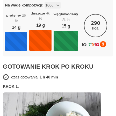
Na wagę kompozycji:
tłuszcze
40
węglowodany
proteiny
29
%
31
%
%
290
19
g
15
g
14
g
kcal
IG:
7
/
0
/
93
GOTOWANIE KROK PO KROKU
czas gotowania:
1 h 40 min
KROK 1: