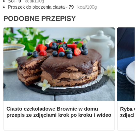
Sol
-
0
kcal/100g
Proszek do pieczenia ciasta
-
79
kcal/100g
PODOBNE PRZEPISY
Ciasto czekoladowe Brownie w domu
Ryba w
przepis ze zdjęciami krok po kroku i wideo
zdjęcia