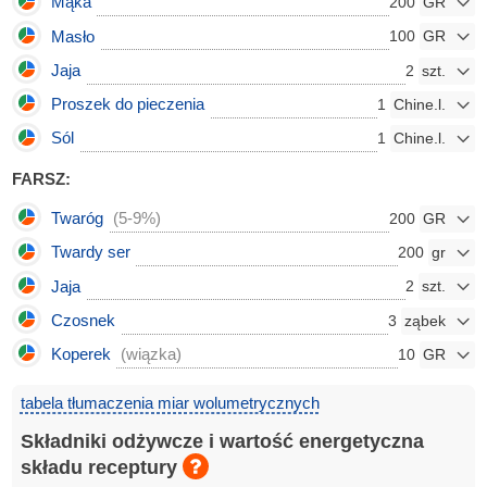
Mąka
200
Masło
100
Jaja
2
Proszek do pieczenia
1
Sól
1
FARSZ:
Twaróg
(5-9%)
200
Twardy ser
200
Jaja
2
Czosnek
3
Koperek
(wiązka)
10
tabela tłumaczenia miar wolumetrycznych
Składniki odżywcze i wartość energetyczna
składu receptury