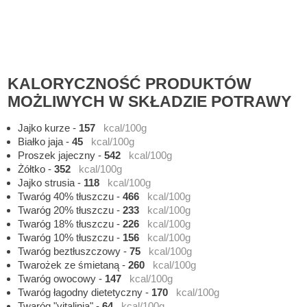
KALORYCZNOŚĆ PRODUKTÓW
MOŻLIWYCH W SKŁADZIE POTRAWY
Jajko kurze
-
157
kcal/100g
Białko jaja
-
45
kcal/100g
Proszek jajeczny
-
542
kcal/100g
Żółtko
-
352
kcal/100g
Jajko strusia
-
118
kcal/100g
Twaróg 40% tłuszczu
-
466
kcal/100g
Twaróg 20% tłuszczu
-
233
kcal/100g
Twaróg 18% tłuszczu
-
226
kcal/100g
Twaróg 10% tłuszczu
-
156
kcal/100g
Twaróg beztłuszczowy
-
75
kcal/100g
Twarożek ze śmietaną
-
260
kcal/100g
Twaróg owocowy
-
147
kcal/100g
Twaróg łagodny dietetyczny
-
170
kcal/100g
Twaróg "vitalinia"
-
64
kcal/100g