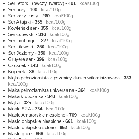
Ser "etorki" (owczy, twardy)
-
401
kcal/100g
Ser biały
-
100
kcal/100g
Ser żółty tłusty
-
260
kcal/100g
Ser Ałtajski
-
355
kcal/100g
Kowieński ser
-
355
kcal/100g
Ser Łotewski
-
316
kcal/100g
Ser Limburger
-
327
kcal/100g
Ser Litewski
-
250
kcal/100g
Ser Jeziorny
-
350
kcal/100g
Gruyere ser
-
396
kcal/100g
Czosnek
-
143
kcal/100g
Koperek
-
38
kcal/100g
Mąka pełnoziarnista z pszenicy durum witaminizowana
-
333
kcal/100g
Mąka pełnoziarnista uniwersalna
-
364
kcal/100g
Mąka krupczatka
-
348
kcal/100g
Mąka
-
325
kcal/100g
Masło 82%
-
734
kcal/100g
Masło Amatorskie niesolone
-
709
kcal/100g
Masło chłopskie niesolone
-
661
kcal/100g
Masło chłopskie solone
-
652
kcal/100g
Masło ghee
-
869
kcal/100g