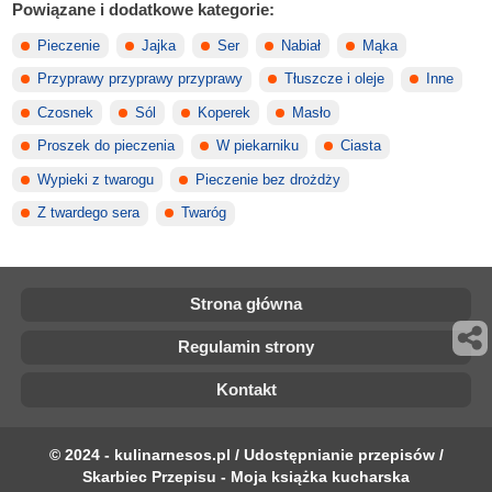
Powiązane i dodatkowe kategorie:
Pieczenie
Jajka
Ser
Nabiał
Mąka
Przyprawy przyprawy przyprawy
Tłuszcze i oleje
Inne
Czosnek
Sól
Koperek
Masło
Proszek do pieczenia
W piekarniku
Ciasta
Wypieki z twarogu
Pieczenie bez drożdży
Z twardego sera
Twaróg
Strona główna
Regulamin strony
Kontakt
© 2024 - kulinarnesos.pl / Udostępnianie przepisów /
Skarbiec Przepisu - Moja książka kucharska