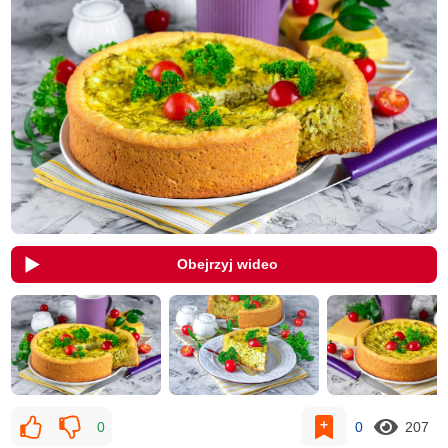
Obejrzyj wideo
0
0
207