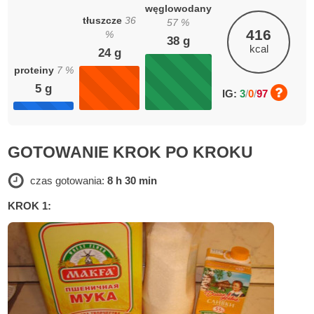
węglowodany
tłuszcze
36
57
%
416
%
38
g
kcal
24
g
proteiny
7
%
5
g
IG:
3
/
0
/
97
GOTOWANIE KROK PO KROKU
czas gotowania:
8 h 30 min
KROK 1: