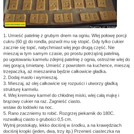
1. Umieść patelnię z grubym dnem na ogniu. Wlej połowę porcji
cukru (60 g) do rondla, pozwól mu się stopić. Gdy tylko cukier
zacznie się topić, natychmiast wlej jego drugą część. Nie
mieszaj w tym samym czasie, po prostu potrząśnij patelnią.
po ugotowaniu karmelu zdejmij patelnię z ognia, ostrożnie wlej do
niej gorącą śmietanę. Umieść z powrotem na kuchence, mieszaj
trzepaczką, aż mieszanina będzie całkowicie gładka.
2. Dodaj masło i wymieszaj.
3. Mieszaj, aż olej całkowicie się rozpuści i utworzy gładką
strukturę karmelu.
4. Wlej kremowy karmel do chłodnej miski, wlej całą mąkę i
brązowy cukier na raz. Zagnieść ciasto.
wstaw do lodówki na noc.
5. Rano zaczniemy to robić. Rozgrzej piekarnik do 180C.
rozwałkuj ciasto o grubości 0,5 cm.
Wytnij prostokąty, lekko dociśnij w środku, a na krawędziach
dociśnij kropki (jeden, dwa, trzy itp.) Przenieś ciasteczka na