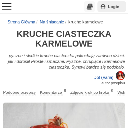
Login
Strona Główna
Na śniadanie
kruche karmelowe
KRUCHE CIASTECZKA
KARMELOWE
pyszne i słodkie kruche ciasteczka pokochają zarówno dzieci,
jak i dorośli! Proste i smaczne. Pyszne, chrupiące i karmelowe
ciasteczka. Synowi bardzo się podobało.
Dot (Varia)
autor przepisu
9
9
Podobne przepisy
Komentarze
Zdjęcie krok po kroku
Wskaz