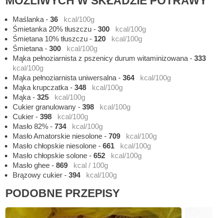
MOŻLIWYCH W SKŁADZIE POTRAWY
Maślanka
-
36
kcal/100g
Śmietanka 20% tłuszczu
-
300
kcal/100g
Śmietana 10% tłuszczu
-
120
kcal/100g
Śmietana
-
300
kcal/100g
Mąka pełnoziarnista z pszenicy durum witaminizowana
-
333
kcal/100g
Mąka pełnoziarnista uniwersalna
-
364
kcal/100g
Mąka krupczatka
-
348
kcal/100g
Mąka
-
325
kcal/100g
Cukier granulowany
-
398
kcal/100g
Cukier
-
398
kcal/100g
Masło 82%
-
734
kcal/100g
Masło Amatorskie niesolone
-
709
kcal/100g
Masło chłopskie niesolone
-
661
kcal/100g
Masło chłopskie solone
-
652
kcal/100g
Masło ghee
-
869
kcal / 100g
Brązowy cukier
-
394
kcal/100g
PODOBNE PRZEPISY