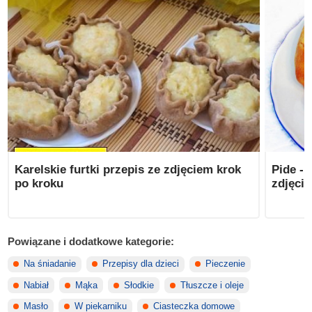
Karelskie furtki przepis ze zdjęciem krok
Pide - 
po kroku
zdjęci
Powiązane i dodatkowe kategorie:
Na śniadanie
Przepisy dla dzieci
Pieczenie
Nabiał
Mąka
Słodkie
Tłuszcze i oleje
Masło
W piekarniku
Ciasteczka domowe