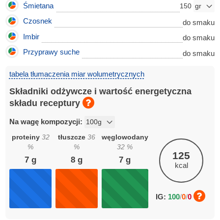
Śmietana
150
Czosnek
do smaku
Imbir
do smaku
Przyprawy suche
do smaku
tabela tłumaczenia miar wolumetrycznych
Składniki odżywcze i wartość energetyczna
składu receptury
Na wagę kompozycji:
proteiny
32
tłuszcze
36
węglowodany
%
%
32
%
125
7
g
8
g
7
g
kcal
IG:
100
/
0
/
0