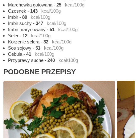
Marchewka gotowana
-
25
kcal/100g
Czosnek
-
143
kcal/100g
Imbir
-
80
kcal/100g
Imbir suchy
-
347
kcal/100g
Imbir marynowany
-
51
kcal/100g
Seler
-
12
kcal/100g
Korzenie selera
-
32
kcal/100g
Sos sojowy
-
51
kcal/100g
Cebula
-
41
kcal/100g
Przyprawy suche
-
240
kcal/100g
PODOBNE PRZEPISY