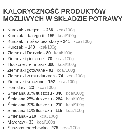
KALORYCZNOŚĆ PRODUKTÓW
MOŻLIWYCH W SKŁADZIE POTRAWY
Kurczak kategorii i
-
238
kcal/100g
Kurczak II kategorii
-
159
kcal/100g
Kurczak, miąższ bez skóry
-
241
kcal/100g
Kurczaki
-
140
kcal/100g
Ziemniaki Dojrzałe
-
80
kcal/100g
Ziemniaki pieczone
-
70
kcal/100g
Tłuczone ziemniaki
-
380
kcal/100g
Ziemniaki gotowane
-
82
kcal/100g
Ziemniaki w mundurkach
-
74
kcal/100g
Ziemniaki smażone
-
192
kcal/100g
Pomidory
-
23
kcal/100g
Śmietana 30% tłuszczu
-
340
kcal/100g
Śmietana 25% tłuszczu
-
284
kcal/100g
Śmietana 20% tłuszczu
-
210
kcal/100g
Śmietana 10% tłuszczu
-
115
kcal/100g
Śmietana
-
210
kcal/100g
Marchew
-
33
kcal/100g
Suszona marchewka
-
275
kcal/100g