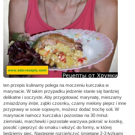
ten przepis kulinarny polega na moczeniu kurczaka w
marynacie. W takim przypadku jedzenie stanie się bardziej
delikatne i soczyste. Aby przygotować marynatę, mieszamy
zmiażdżony imbir, ząbki czosnku, czarny mielony pieprz i inne
przyprawy w sosie sojowym, możesz dodać trochę soli. W
marynacie namocz kurczaka i pozostaw na 30 minut.
ziemniaki, marchewki i pozostałe warzywa pokroić w kostkę,
posolić i pieprzyć do smaku i włożyć do formy, w której
będziemy piec. Następnie rozcieńczyć śmietanę 2-3 łyżkami