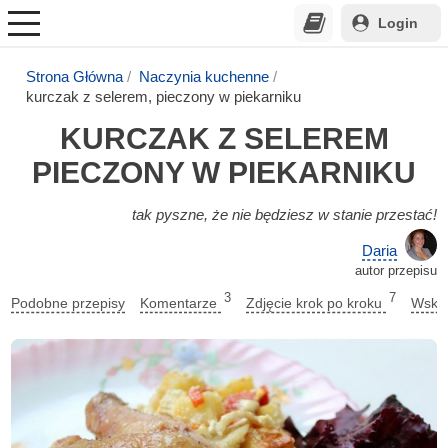
Login
Strona Główna
Naczynia kuchenne
kurczak z selerem, pieczony w piekarniku
KURCZAK Z SELEREM
PIECZONY W PIEKARNIKU
tak pyszne, że nie będziesz w stanie przestać!
Daria
autor przepisu
3
7
Podobne przepisy
Komentarze
Zdjęcie krok po kroku
Wskaz