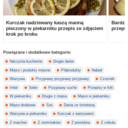
Kurczak nadziewany kaszą manną
Bardzo
pieczony w piekarniku przepis ze zdjęciem
przepis
krok po kroku
Powiązane i dodatkowe kategorie:
Naczynia kuchenne
Drugie danie
Mięso i produkty mięsne
Półprodukty
Nabiał
Warzywa
Przyprawy przyprawy przyprawy
Czosnek
Imbir
Seler
Przyprawy suche
Przepisy w folii
W piekarniku
Drugie z mięsa
Mięso w piekarniku
Mięso drobiowe
Sos
Dania ze śmietaną
Warzywa w piekarniku
Kurczak z warzywami
Z marchwi
Z ziemniaków
Z pomidora
Z cebula