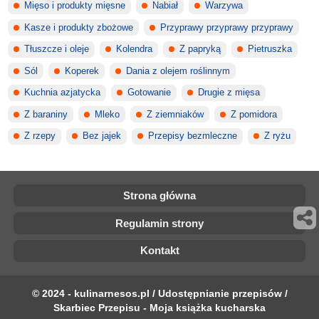
Mięso i produkty mięsne
Nabiał
Warzywa
Kasze i produkty zbożowe
Przyprawy przyprawy przyprawy
Tłuszcze i oleje
Kolendra
Z papryką
Pietruszka
Sól
Koperek
Dania z olejem roślinnym
Kuchnia azjatycka
Gotowanie
Drugie z mięsa
Z baraniny
Mleko
Z ziemniaków
Z pomidora
Z rzepy
Bez jajek
Przepisy bezmleczne
Z ryżu
Strona główna
Regulamin strony
Kontakt
© 2024 - kulinarnesos.pl / Udostępnianie przepisów /
Skarbiec Przepisu - Moja książka kucharska