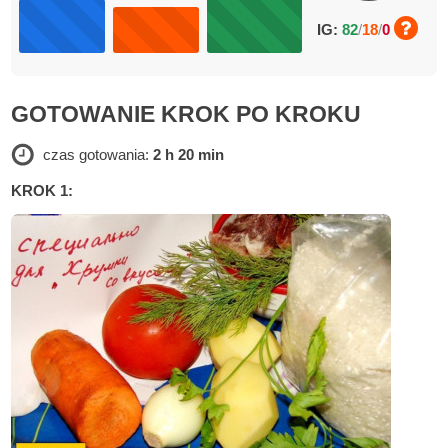
IG:
82
/
18
/
0
GOTOWANIE KROK PO KROKU
czas gotowania:
2 h 20 min
KROK 1: