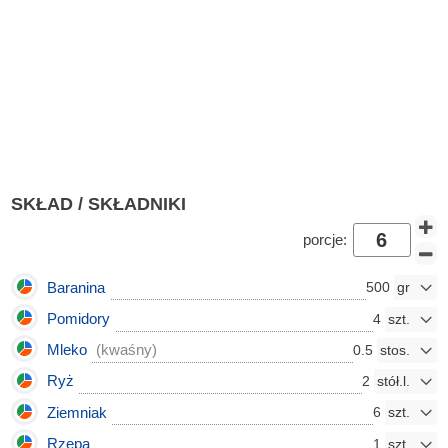
SKŁAD / SKŁADNIKI
porcje:
Baranina
500
Pomidory
4
Mleko
(kwaśny)
0.5
Ryż
2
Ziemniak
6
Rzepa
1