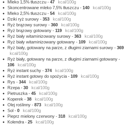
Mleko 1,5% tłuszczu
-
47
kcal/100g
Skoncentrowane mleko 7,5% tłuszczu
-
140
kcal/100g
Mleko 2,5% tłuszczu
-
54
kcal/100g
Dziki ryż surowy
-
353
kcal/100g
Ryż brązowy surowy
-
360
kcal/100g
Ryż brązowy gotowany
-
119
kcal/100g
Ryż biały witaminizowany surowy
-
363
kcal/100g
Ryż biały witaminizowany gotowany
-
109
kcal/100g
Ryż biały, gotowany na parze, z długimi ziarnami surowy
-
369
kcal/100g
Ryż biały, gotowany na parze, z długimi ziarnami gotowany
-
106
kcal/100g
Ryż instant suchy
-
374
kcal/100g
Ryż instant gotowy do spożycia
-
109
kcal/100g
Rys
-
344
kcal/100g
Rzepa
-
30
kcal/100g
Pietruszka
-
45
kcal/100g
Koperek
-
38
kcal/100g
Olej roślinny
-
873
kcal/100g
Sol
-
0
kcal/100g
Pieprz mielony czerwony
-
318
kcal/100g
Kolendra
-
25
kcal/100g