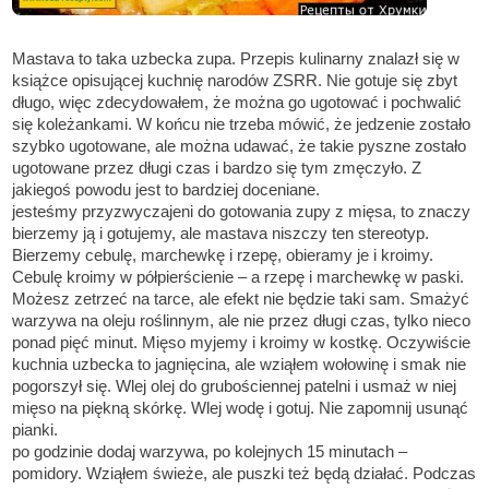
Mastava to taka uzbecka zupa. Przepis kulinarny znalazł się w
książce opisującej kuchnię narodów ZSRR. Nie gotuje się zbyt
długo, więc zdecydowałem, że można go ugotować i pochwalić
się koleżankami. W końcu nie trzeba mówić, że jedzenie zostało
szybko ugotowane, ale można udawać, że takie pyszne zostało
ugotowane przez długi czas i bardzo się tym zmęczyło. Z
jakiegoś powodu jest to bardziej doceniane.
jesteśmy przyzwyczajeni do gotowania zupy z mięsa, to znaczy
bierzemy ją i gotujemy, ale mastava niszczy ten stereotyp.
Bierzemy cebulę, marchewkę i rzepę, obieramy je i kroimy.
Cebulę kroimy w półpierścienie – a rzepę i marchewkę w paski.
Możesz zetrzeć na tarce, ale efekt nie będzie taki sam. Smażyć
warzywa na oleju roślinnym, ale nie przez długi czas, tylko nieco
ponad pięć minut. Mięso myjemy i kroimy w kostkę. Oczywiście
kuchnia uzbecka to jagnięcina, ale wziąłem wołowinę i smak nie
pogorszył się. Wlej olej do grubościennej patelni i usmaż w niej
mięso na piękną skórkę. Wlej wodę i gotuj. Nie zapomnij usunąć
pianki.
po godzinie dodaj warzywa, po kolejnych 15 minutach –
pomidory. Wziąłem świeże, ale puszki też będą działać. Podczas