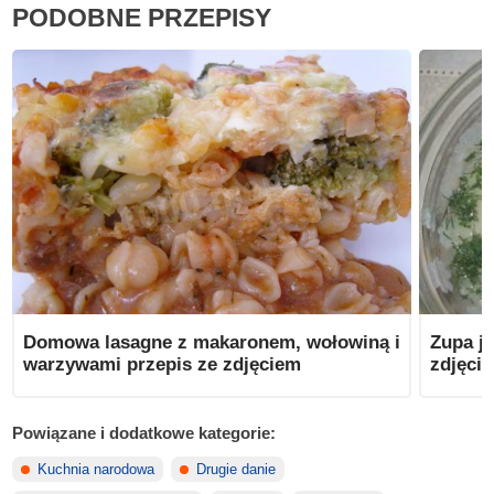
PODOBNE PRZEPISY
Domowa lasagne z makaronem, wołowiną i
Zupa ja
warzywami przepis ze zdjęciem
zdjęci
Powiązane i dodatkowe kategorie:
Kuchnia narodowa
Drugie danie