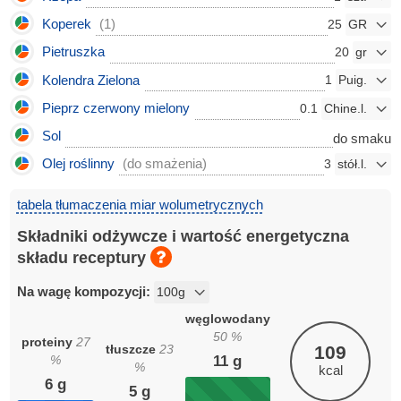
Koperek
(1)
25
Pietruszka
20
Kolendra Zielona
1
Pieprz czerwony mielony
0.1
Sol
do smaku
Olej roślinny
(do smażenia)
3
tabela tłumaczenia miar wolumetrycznych
Składniki odżywcze i wartość energetyczna
składu receptury
Na wagę kompozycji:
węglowodany
50
%
proteiny
27
tłuszcze
23
109
11
g
%
%
kcal
6
g
5
g