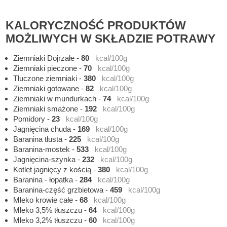
KALORYCZNOŚĆ PRODUKTÓW
MOŻLIWYCH W SKŁADZIE POTRAWY
Ziemniaki Dojrzałe
-
80
kcal/100g
Ziemniaki pieczone
-
70
kcal/100g
Tłuczone ziemniaki
-
380
kcal/100g
Ziemniaki gotowane
-
82
kcal/100g
Ziemniaki w mundurkach
-
74
kcal/100g
Ziemniaki smażone
-
192
kcal/100g
Pomidory
-
23
kcal/100g
Jagnięcina chuda
-
169
kcal/100g
Baranina tłusta
-
225
kcal/100g
Baranina-mostek
-
533
kcal/100g
Jagnięcina-szynka
-
232
kcal/100g
Kotlet jagnięcy z kością
-
380
kcal/100g
Baranina - łopatka
-
284
kcal/100g
Baranina-część grzbietowa
-
459
kcal/100g
Mleko krowie całe
-
68
kcal/100g
Mleko 3,5% tłuszczu
-
64
kcal/100g
Mleko 3,2% tłuszczu
-
60
kcal/100g