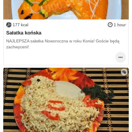
177 kcal
1 hour
Sałatka końska
NAJLEPSZA sałatka Noworoczna w roku Konia! Goście będą
zachwyceni!