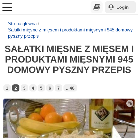
Login
Strona główna
Sałatki mięsne z mięsem i produktami mięsnymi 945 domowy
pyszny przepis
SAŁATKI MIĘSNE Z MIĘSEM I
PRODUKTAMI MIĘSNYMI 945
DOMOWY PYSZNY PRZEPIS
1
2
3
4
5
6
7
...48