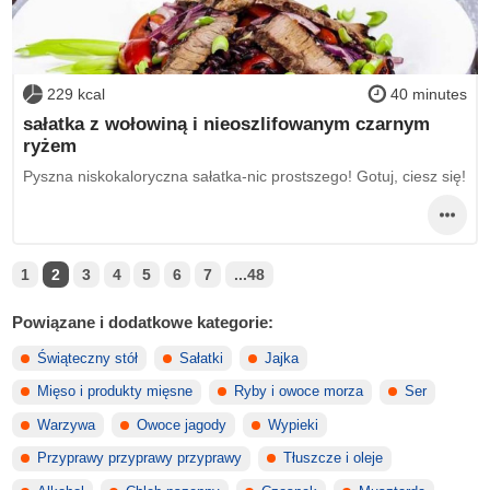
229 kcal
40 minutes
sałatka z wołowiną i nieoszlifowanym czarnym
ryżem
Pyszna niskokaloryczna sałatka-nic prostszego! Gotuj, ciesz się!
1
2
3
4
5
6
7
...48
Powiązane i dodatkowe kategorie:
Świąteczny stół
Sałatki
Jajka
Mięso i produkty mięsne
Ryby i owoce morza
Ser
Warzywa
Owoce jagody
Wypieki
Przyprawy przyprawy przyprawy
Tłuszcze i oleje