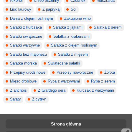
Alkohol
Chleb pszenny
Czosnek
Musztarda
Liść laurowy
Z papryką
Sól
Dania z olejem roślinnym
Zakupione wino
Sałatki z kurczaka
Sałatka z jajkami
Sałatka z serem
Sałatki świąteczne
Sałatka z krakersami
Sałatki warzywne
Sałatka z olejem roślinnym
Sałatki bez majonezu
Sałatki z mięsem
Sałatka morska
Świąteczne sałatki
Przepisy urodzinowe
Przepisy noworoczne
Żółtka
Mięso drobiowe
Ryba z warzywami
Ryba z serem
Z anchois
Z twardego sera
Kurczak z warzywami
Sałaty
Z cytryn
Strona główna