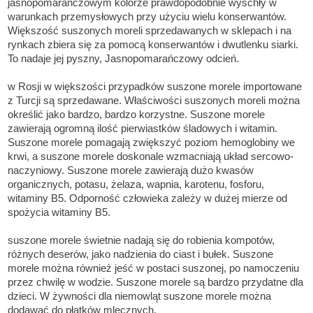
jasnopomarańczowym kolorze prawdopodobnie wyschły w
warunkach przemysłowych przy użyciu wielu konserwantów.
Większość suszonych moreli sprzedawanych w sklepach i na
rynkach zbiera się za pomocą konserwantów i dwutlenku siarki.
To nadaje jej pyszny, Jasnopomarańczowy odcień.
w Rosji w większości przypadków suszone morele importowane
z Turcji są sprzedawane. Właściwości suszonych moreli można
określić jako bardzo, bardzo korzystne. Suszone morele
zawierają ogromną ilość pierwiastków śladowych i witamin.
Suszone morele pomagają zwiększyć poziom hemoglobiny we
krwi, a suszone morele doskonale wzmacniają układ sercowo-
naczyniowy. Suszone morele zawierają dużo kwasów
organicznych, potasu, żelaza, wapnia, karotenu, fosforu,
witaminy B5. Odporność człowieka zależy w dużej mierze od
spożycia witaminy B5.
suszone morele świetnie nadają się do robienia kompotów,
różnych deserów, jako nadzienia do ciast i bułek. Suszone
morele można również jeść w postaci suszonej, po namoczeniu
przez chwilę w wodzie. Suszone morele są bardzo przydatne dla
dzieci. W żywności dla niemowląt suszone morele można
dodawać do płatków mlecznych.