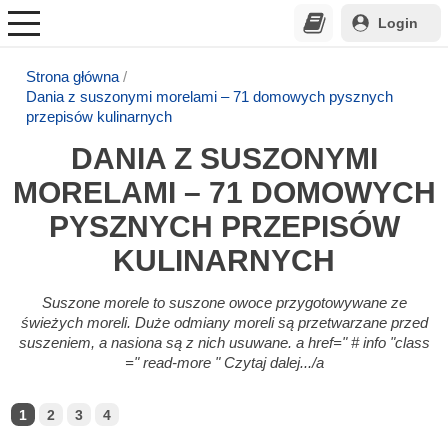
Login
Strona główna
Dania z suszonymi morelami – 71 domowych pysznych
przepisów kulinarnych
DANIA Z SUSZONYMI
MORELAMI – 71 DOMOWYCH
PYSZNYCH PRZEPISÓW
KULINARNYCH
Suszone morele to suszone owoce przygotowywane ze
świeżych moreli. Duże odmiany moreli są przetwarzane przed
suszeniem, a nasiona są z nich usuwane. a href=" # info "class
=" read-more " Czytaj dalej.../a
1
2
3
4