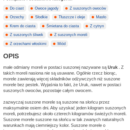
Do ciast
Owoce jagody
Z suszonych owoców
Orzechy
Słodkie
Tłuszcze i oleje
Masło
Krem do ciasta
Śmietana do ciasta
Z cytryn
Z suszonych śliwek
Z suszonych moreli
Z orzechami włoskimi
Miód
OPIS
małe odmiany moreli w postaci suszonej nazywane są
Uruk
. Z
takich moreli nasiona nie są usuwane. Ogólnie rzecz biorąc,
morele zawierają więcej składników odżywczych niż suszone
morele bez pestek. Wyjaśnia to fakt, że Uruk, nawet w postaci
suszonych owoców, pozostaje całym owocem.
zazwyczaj suszone morele są suszone na słońcu przez
maksymalnie osiem dni. Aby uzyskać jeden kilogram suszonych
moreli, potrzebujesz około czterech kilogramów świeżych moreli.
Suszone morele suszone na słońcu w tak zwanych naturalnych
warunkach mają ciemniejszy kolor. Suszone morele o