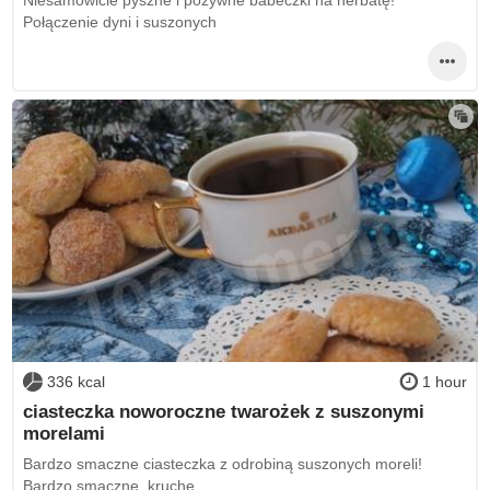
Niesamowicie pyszne i pożywne babeczki na herbatę!
Połączenie dyni i suszonych
336 kcal
1 hour
ciasteczka noworoczne twarożek z suszonymi
morelami
Bardzo smaczne ciasteczka z odrobiną suszonych moreli!
Bardzo smaczne, kruche