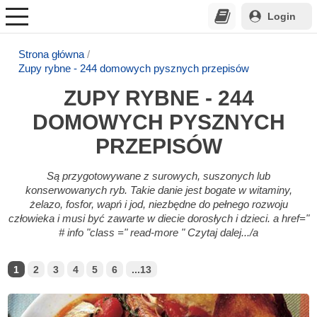
Login
Strona główna
Zupy rybne - 244 domowych pysznych przepisów
ZUPY RYBNE - 244
DOMOWYCH PYSZNYCH
PRZEPISÓW
Są przygotowywane z surowych, suszonych lub
konserwowanych ryb. Takie danie jest bogate w witaminy,
żelazo, fosfor, wapń i jod, niezbędne do pełnego rozwoju
człowieka i musi być zawarte w diecie dorosłych i dzieci. a href="
# info "class =" read-more " Czytaj dalej.../a
1
2
3
4
5
6
...13