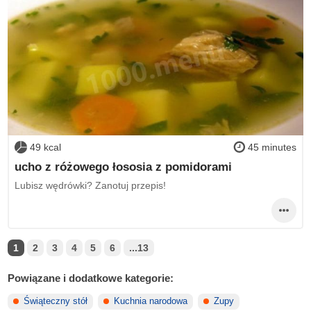
49 kcal
45 minutes
ucho z różowego łososia z pomidorami
Lubisz wędrówki? Zanotuj przepis!
1
2
3
4
5
6
...13
Powiązane i dodatkowe kategorie:
Świąteczny stół
Kuchnia narodowa
Zupy