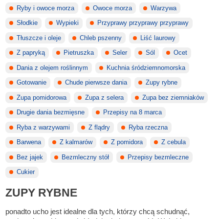
Ryby i owoce morza
Owoce morza
Warzywa
Słodkie
Wypieki
Przyprawy przyprawy przyprawy
Tłuszcze i oleje
Chleb pszenny
Liść laurowy
Z papryką
Pietruszka
Seler
Sól
Ocet
Dania z olejem roślinnym
Kuchnia śródziemnomorska
Gotowanie
Chude pierwsze dania
Zupy rybne
Zupa pomidorowa
Zupa z selera
Zupa bez ziemniaków
Drugie dania bezmięsne
Przepisy na 8 marca
Ryba z warzywami
Z flądry
Ryba rzeczna
Barwena
Z kalmarów
Z pomidora
Z cebula
Bez jajek
Bezmleczny stół
Przepisy bezmleczne
Cukier
ZUPY RYBNE
ponadto ucho jest idealne dla tych, którzy chcą schudnąć,