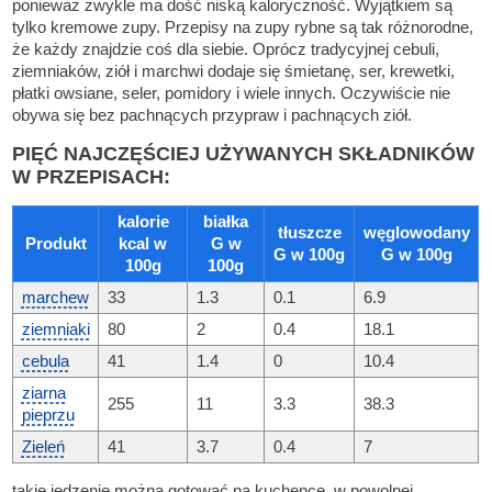
ponieważ zwykle ma dość niską kaloryczność. Wyjątkiem są
tylko kremowe zupy. Przepisy na zupy rybne są tak różnorodne,
że każdy znajdzie coś dla siebie. Oprócz tradycyjnej cebuli,
ziemniaków, ziół i marchwi dodaje się śmietanę, ser, krewetki,
płatki owsiane, seler, pomidory i wiele innych. Oczywiście nie
obywa się bez pachnących przypraw i pachnących ziół.
PIĘĆ NAJCZĘŚCIEJ UŻYWANYCH SKŁADNIKÓW
W PRZEPISACH:
kalorie
białka
tłuszcze
węglowodany
Produkt
kcal w
G w
G w 100g
G w 100g
100g
100g
marchew
33
1.3
0.1
6.9
ziemniaki
80
2
0.4
18.1
cebula
41
1.4
0
10.4
ziarna
255
11
3.3
38.3
pieprzu
Zieleń
41
3.7
0.4
7
takie jedzenie można gotować na kuchence, w powolnej